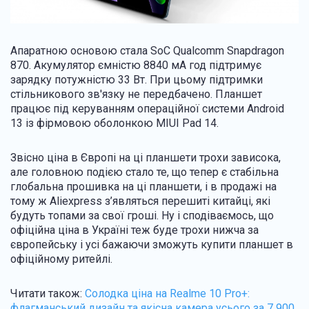
Апаратною основою стала SoC Qualcomm Snapdragon
870. Акумулятор ємністю 8840 мА год підтримує
зарядку потужністю 33 Вт. При цьому підтримки
стільникового зв'язку не передбачено. Планшет
працює під керуванням операційної системи Android
13 із фірмовою оболонкою MIUI Pad 14.
Звісно ціна в Європі на ці планшети трохи зависока,
але головною подією стало те, що тепер є стабільна
глобальна прошивка на ці планшети, і в продажі на
тому ж Aliexpress з’являться перешиті китайці, які
будуть топами за свої гроші. Ну і сподіваємось, що
офіційна ціна в Україні теж буде трохи нижча за
європейську і усі бажаючи зможуть купити планшет в
офіційному ритейлі.
Читати також:
Солодка ціна на Realme 10 Pro+:
флагманський дизайн та якісна камера усього за 7 900