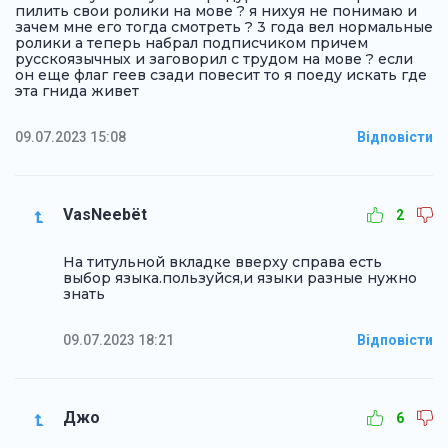
пилить свои ролики на мове ? я нихуя не понимаю и
зачем мне его тогда смотреть ? 3 года вел нормальные
ролики а теперь набрал подписчиком причем
русскоязычных и заговорил с трудом на мове ? если
он еще флаг геев сзади повесит то я поеду искать где
эта гнида живет
09.07.2023 15:08
Відповісти
VasNeebёt
2
На титульной вкладке вверху справа есть
выбор языка.пользуйся,и языки разные нужно
знать
09.07.2023 18:21
Відповісти
Джо
6