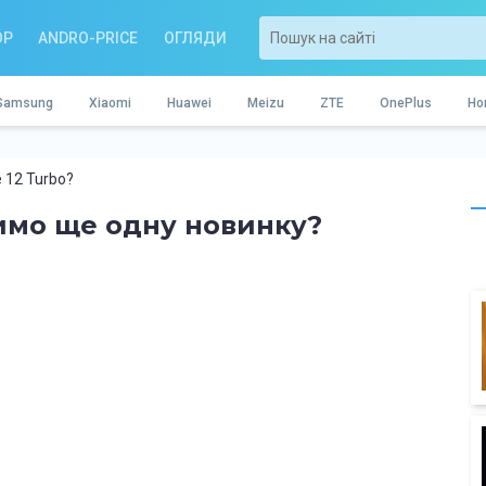
OP
ANDRO-PRICE
ОГЛЯДИ
Samsung
Xiaomi
Huawei
Meizu
ZTE
OnePlus
Ho
 12 Turbo?
чимо ще одну новинку?