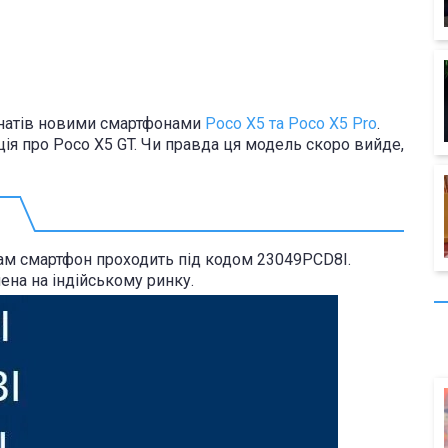
натів новими смартфонами
Poco X5 та Poco X5 Pro
.
ія про Poco X5 GT. Чи правда ця модель скоро вийде,
 Там смартфон проходить під кодом 23049PCD8I.
на на індійському ринку.