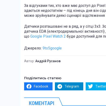
За відгуками тих, хто вже має доступ до Pixe
здається недостатнім – під кінець дня він сі
може зруйнувати деякі сценарії відстеження 
Датчики розташовані не в ряд, а у сітці 3х3. 
датчика EDA (електродермальної активності) д
що
Google Pixel Watch 2
буде доступний для п
Джерело:
9to5google
Автор:
Андрій Русанов
Поділитись статею
Facebook
Telegram
Twitte
КОМЕНТАРІ