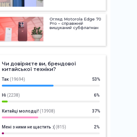
Огляд Motorola Edge 70
Pro – справжній
вишуканий субфлагман
Чи довіряєте ви, брендової
китайської техніки?
Так
(19694)
53%
Ні
(2238)
6%
Китайці молодці!
(13908)
37%
Мені з ними не щастить :(
(815)
2%