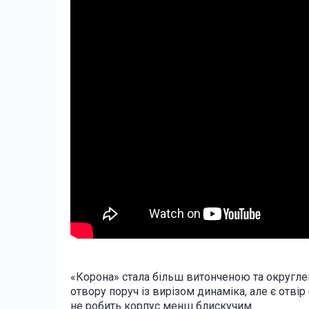
«Корона» стала більш витонченою та округле
отвору поруч із вирізом динаміка, але є отвір
не робить корпус менш блискучим.