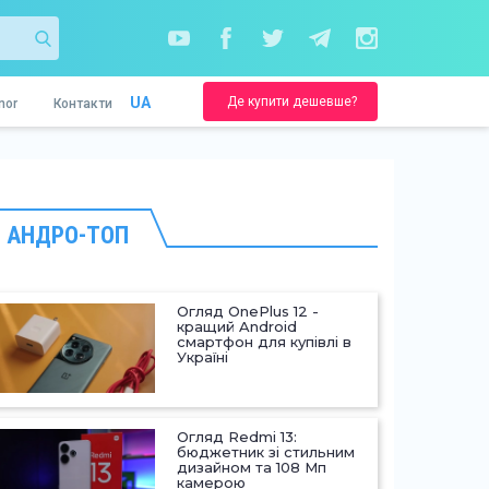
Де купити дешевше?
UA
nor
Контакти
АНДРО-ТОП
Огляд OnePlus 12 -
кращий Android
смартфон для купівлі в
Україні
Огляд Redmi 13:
бюджетник зі стильним
дизайном та 108 Мп
камерою