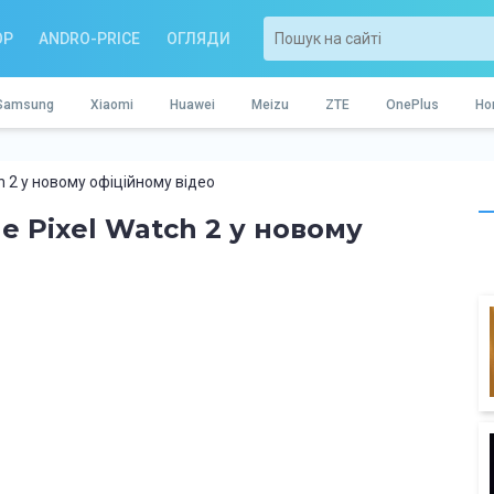
OP
ANDRO-PRICE
ОГЛЯДИ
Samsung
Xiaomi
Huawei
Meizu
ZTE
OnePlus
Ho
h 2 у новому офіційному відео
 Pixel Watch 2 у новому