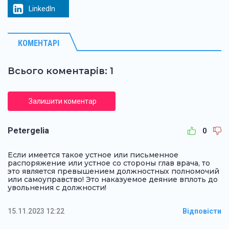
LinkedIn
КОМЕНТАРІ
Всього коментарів: 1
Залишити коментар
Petergelia
0
Если имеется такое устное или письменное
распоряжение или устное со стороны глав врача, то
это является превышением должностных полномочий
или самоуправство! Это наказуемое деяние вплоть до
увольнения с должности!
15.11.2023 12:22
Відповісти