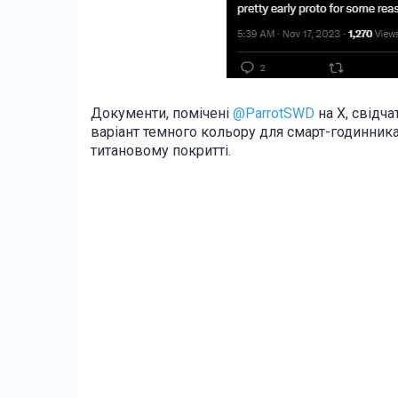
Документи, помічені
@ParrotSWD
на X, свідча
варіант темного кольору для смарт-годинник
титановому покритті.