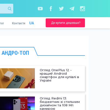
Де купити дешевше?
UA
nor
Контакти
АНДРО-ТОП
Огляд OnePlus 12 -
кращий Android
смартфон для купівлі в
Україні
Огляд Redmi 13:
бюджетник зі стильним
дизайном та 108 Мп
камерою