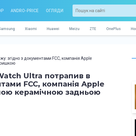
OP
ANDRO-PRICE
ОГЛЯДИ
Samsung
Xiaomi
Huawei
Meizu
ZTE
OnePlus
Ho
жу: згідно з документами FCC, компанія Apple
кришкою
atch Ultra потрапив в
тами FCC, компанія Apple
ною керамічною задньою