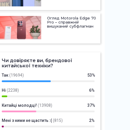
Огляд Motorola Edge 70
Pro – справжній
вишуканий субфлагман
Чи довіряєте ви, брендової
китайської техніки?
Так
(19694)
53%
Ні
(2238)
6%
Китайці молодці!
(13908)
37%
Мені з ними не щастить :(
(815)
2%