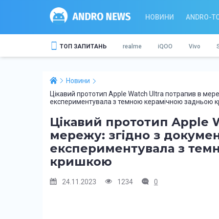
НОВИНИ
ANDRO-T
ТОП ЗАПИТАНЬ
realme
iQOO
Vivo
Новини
Цікавий прототип Apple Watch Ultra потрапив в мере
експериментувала з темною керамічною задньою 
Цікавий прототип Apple W
мережу: згідно з докумен
експериментувала з тем
кришкою
24.11.2023
1234
0