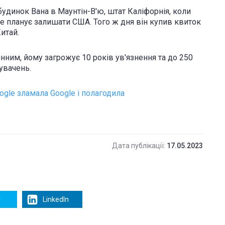
удинок Вана в Маунтін-В'ю, штат Каліфорнія, коли
не планує залишати США. Того ж дня він купив квиток
итай.
ним, йому загрожує 10 років ув'язнення та до 250
увачень.
oogle зламала Google і полагодила
Дата публікації:
17.05.2023
r
LinkedIn