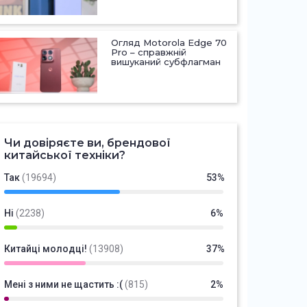
Огляд Motorola Edge 70
Pro – справжній
вишуканий субфлагман
Чи довіряєте ви, брендової
китайської техніки?
Так
(19694)
53%
Ні
(2238)
6%
Китайці молодці!
(13908)
37%
Мені з ними не щастить :(
(815)
2%