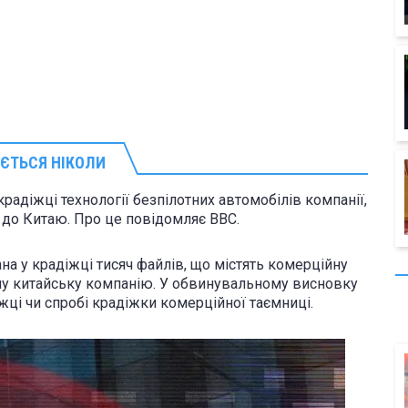
ЄТЬСЯ НІКОЛИ
адіжці технології безпілотних автомобілів компанії,
ік до Китаю. Про це повідомляє BBC.
на у крадіжці тисяч файлів, що містять комерційну
ану китайську компанію. У обвинувальному висновку
жці чи спробі крадіжки комерційної таємниці.