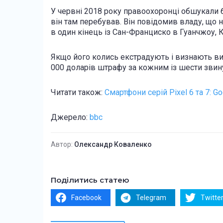
У червні 2018 року правоохоронці обшукали б
він там перебував. Він повідомив владу, що 
в один кінець із Сан-Франциско в Гуанчжоу, К
Якщо його колись екстрадують і визнають вин
000 доларів штрафу за кожним із шести звин
Читати також:
Смартфони серій Pixel 6 та 7: G
Джерело:
bbc
Автор:
Олександр Коваленко
Поділитись статею
Facebook
Telegram
Twitte