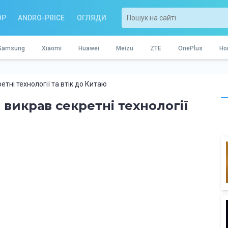
OP
ANDRO-PRICE
ОГЛЯДИ
Samsung
Xiaomi
Huawei
Meizu
ZTE
OnePlus
Ho
тні технології та втік до Китаю
викрав секретні технології