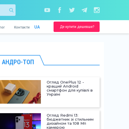
Де купити дешевше?
UA
nor
Контакти
АНДРО-ТОП
Огляд OnePlus 12 -
кращий Android
смартфон для купівлі в
Україні
Огляд Redmi 13:
бюджетник зі стильним
дизайном та 108 Мп
камерою