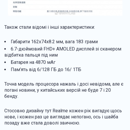
Також стали відомі і інші характеристики:
Габарити 162х74х8.2 мм, вага 183 грами
6.7-дюймовий FHD+ AMOLED дисплей зі сканером
відбитка пальця під ним
Батарея на 4870 мАг
Пам’ять від 6/128 ГБ до 16/ 1ТБ
Точна модель процесора нажаль і досі невідома, але є
погані новини, у китайських версій не буде 7 і 20
бенду.
Стосовно дизайну тут Realme кожен рік вигадує щось
нове, і кожен раз це виглядає непогано, ось і шайба
позаду вже стала доволі звичною.