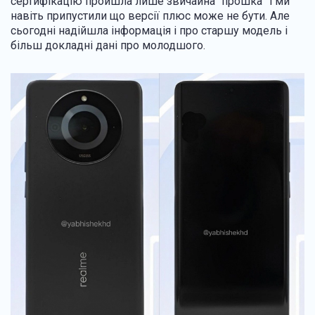
сертифікацію пройшла лише звичайна “прошка” і ми
навіть припустили що версії плюс може не бути. Але
сьогодні надійшла інформація і про старшу модель і
більш докладні дані про молодшого.