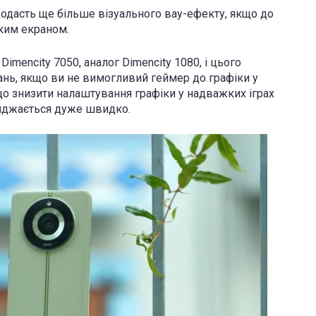
 додасть ще більше візуального вау-ефекту, якщо до
ким екраном.
imencity 7050, аналог Dimencity 1080, і цього
нь, якщо ви не вимогливий геймер до графіки у
кщо знизити налаштування графіки у надважких іграх
ряджається дуже швидко.