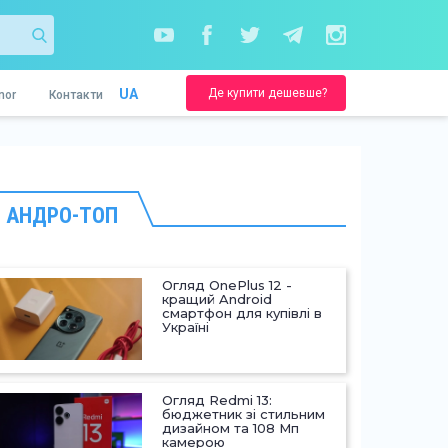
Де купити дешевше?
UA
nor
Контакти
АНДРО-ТОП
Огляд OnePlus 12 -
кращий Android
смартфон для купівлі в
Україні
Огляд Redmi 13:
бюджетник зі стильним
дизайном та 108 Мп
камерою