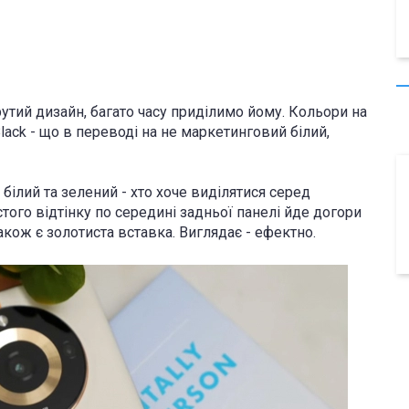
утий дизайн, багато часу приділимо йому. Кольори на
 Black - що в переводі на не маркетинговий білий,
 білий та зелений - хто хоче виділятися серед
стого відтінку по середині задньої панелі йде догори
кож є золотиста вставка. Виглядає - ефектно.