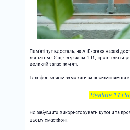
Памʼяті тут вдосталь, на AliExpress наразі дос
достатньо. Є ще версія на 1 Тб, проте такі вер
великий запас памʼяті.
Телефон можна замовити за посиланням ниж
Realme 11 Pro 
Не забувайте використовувати купони та пр
цьому смартфоні.