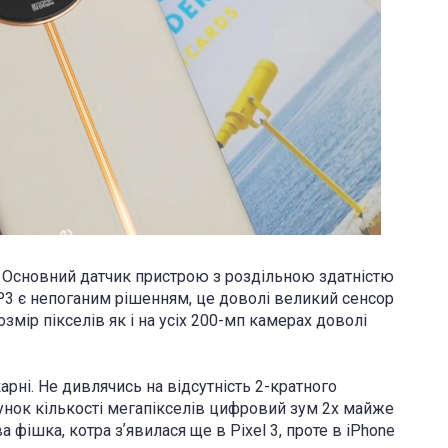
.
Основний датчик пристрою з роздільною здатністю
3 є непоганим рішенням, це доволі великий сенсор
змір пікселів як і на усіх 200-мп камерах доволі
арні. Не дивлячись на відсутність 2-кратного
хунок кількості мегапікселів цифровий зум 2х майже
ва фішка, котра зʼявилася ще в Pixel 3, проте в iPhone