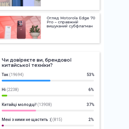
Огляд Motorola Edge 70
Pro – справжній
вишуканий субфлагман
Чи довіряєте ви, брендової
китайської техніки?
Так
(19694)
53%
Ні
(2238)
6%
Китайці молодці!
(13908)
37%
Мені з ними не щастить :(
(815)
2%