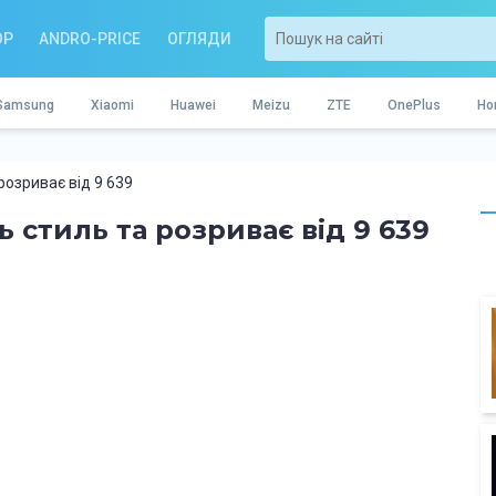
OP
ANDRO-PRICE
ОГЛЯДИ
Samsung
Xiaomi
Huawei
Meizu
ZTE
OnePlus
Ho
 розриває від 9 639
ть стиль та розриває від 9 639