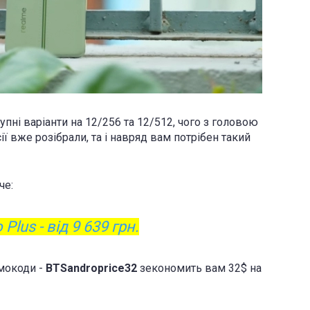
тупні варіанти на 12/256 та 12/512, чого з головою
сії вже розібрали, та і навряд вам потрібен такий
че:
Plus - від 9 639 грн
.
омокоди -
BTSandroprice32
зекономить вам 32$ на