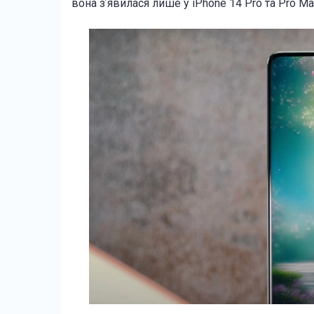
вона зʼявилася лише у iPhone 14 Pro та Pro Ma