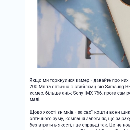
Якщо ми торкнулися камер - давайте про них
200 Мп та оптичною стабілізацією
Samsung HP
камер, більше аніж Sony IMX 766, проте сам ро
малі.
Щодо якості знімків - за свої кошти вони шик
оптичного зуму, компанія запевняє, що за ра
без втрати в якості, і це справді так. Це не но