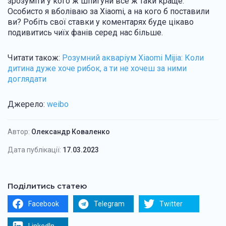
зрозуміти у кого ж шпигуни все ж таки краще.
Особисто я вболіваю за Xiaomi, а на кого б поставили
ви? Робіть свої ставки у коментарях буде цікаво
подивитись чиїх фанів серед нас більше.
Читати також:
Розумний акваріум Xiaomi Mijia: Коли
дитина дуже хоче рибок, а ти не хочеш за ними
доглядати
Джерело:
weibo
Автор:
Олександр Коваленко
Дата публікації:
17.03.2023
Поділитись статею
Facebook
Telegram
Twitter