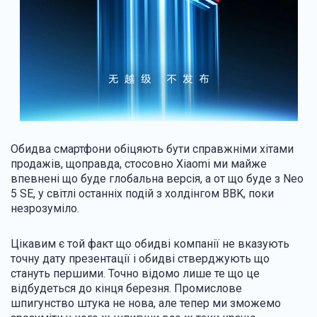
Обидва смартфони обіцяють бути справжніми хітами
продажів, щоправда, стосовно Xiaomi ми майже
впевнені що буде глобальна версія, а от що буде з Neo
5 SE, у світлі останніх подій з холдінгом BBK, поки
незрозуміло.
Цікавим є той факт що обидві компанії не вказують
точну дату презентації і обидві стверджують що
стануть першими. Точно відомо лише те що це
відбудеться до кінця березня. Промислове
шпигунство штука не нова, але тепер ми зможемо