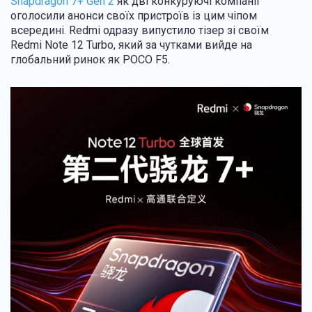
Snapdragon 7+ Gen 2
як дві конкуруючі компанії
оголосили анонси своїх пристроїв із цим чіпом
всередині. Redmi одразу випустило тізер зі своїм
Redmi Note 12 Turbo, який за чутками вийде на
глобальний ринок як POCO F5.