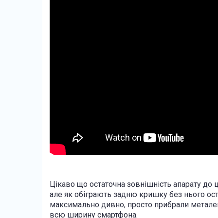
Цікаво що остаточна зовнішність апарату до ц
але як обіграють задню кришку без нього ост
максимально дивно, просто прибрали металев
всю ширину смартфона.