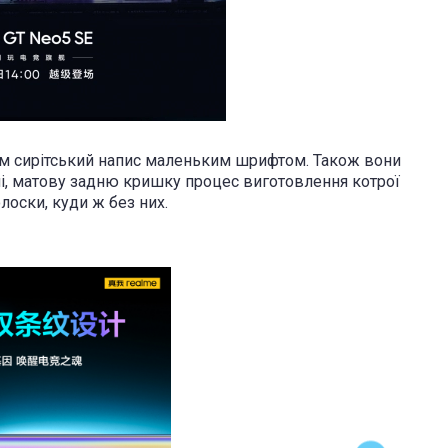
ам сирітський напис маленьким шрифтом. Також вони
ні, матову задню кришку процес виготовлення котрої
олоски, куди ж без них.