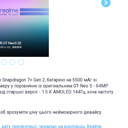
Snapdragon 7+ Gen 2, батарею на 5500 мАг зі
еру у порівнянні із оригінальним GT Neo 5 - 64MP
ід старшої версії - 1.5 К AMOLED 144Гц, хоча частоту
об зрозуміти ціну цього неймовірного девайсу.
 дату презентації, чекаємо на відповідь Realme