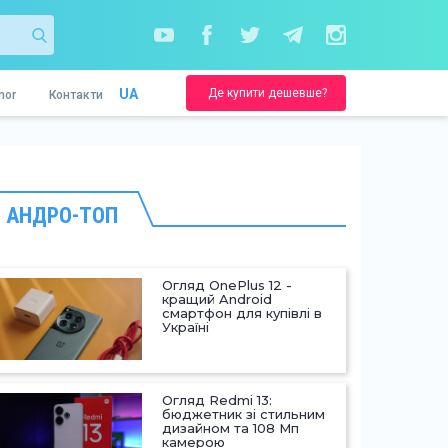
Де купити дешевше?
UA
nor
Контакти
АНДРО-ТОП
Огляд OnePlus 12 -
кращий Android
смартфон для купівлі в
Україні
Огляд Redmi 13:
бюджетник зі стильним
дизайном та 108 Мп
камерою