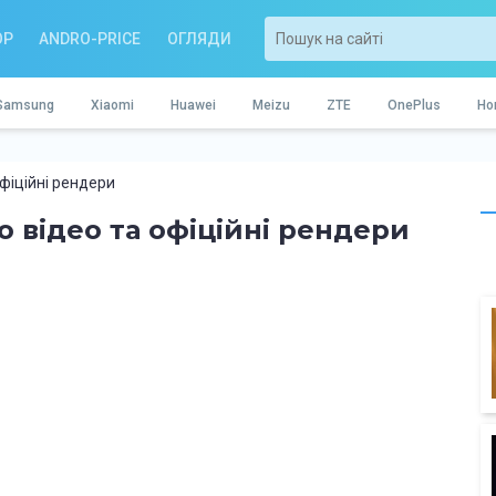
OP
ANDRO-PRICE
ОГЛЯДИ
Samsung
Xiaomi
Huawei
Meizu
ZTE
OnePlus
Ho
офіційні рендери
о відео та офіційні рендери