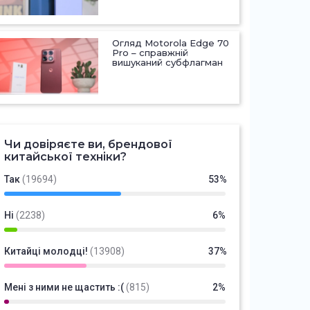
Огляд Motorola Edge 70
Pro – справжній
вишуканий субфлагман
Чи довіряєте ви, брендової
китайської техніки?
Так
(19694)
53%
Ні
(2238)
6%
Китайці молодці!
(13908)
37%
Мені з ними не щастить :(
(815)
2%