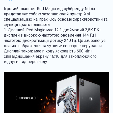
Ігровий планшет Red Magic від суббренду Nubia
представляє собою захоплюючий пристрій зі
спеціалізацією на іграх. Ось основні характеристики та
функції цього планшета:
1. Дисплей: Red Magic має 12,1-дюймовий 2,5K РК-
дисплей з високою частотою оновлення 144 Гц і
частотою дискретизації дотику 240 Гц. Це забезпечує
плавне зображення та чутливе сенсорне керування.
Дисплей також має пікову яскравість 600 ніт і
співвідношення екрану 16:10 для захоплюючого
відчуття від перегляду.