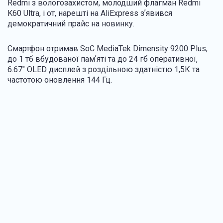
Redmi з вологозахистом, молодший флагман Redmi
K60 Ultra, і от, нарешті на AliExpress зʼявився
демократичний прайс на новинку.
Смартфон отримав SoC MediaTek Dimensity 9200 Plus,
до 1 тб вбудованої памʼяті та до 24 гб оперативної,
6.67" OLED дисплей з роздільною здатністю 1,5К та
частотою оновлення 144 Гц.