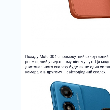
Позаду Moto G04 є прямокутний закруглений
розміщений у верхньому лівому куті. Ця мод
двотонального спалаху буде лише один світл
камера, а в другому – світлодіодний спалах.