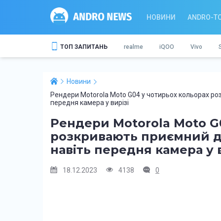
НОВИНИ
ANDRO-T
ТОП ЗАПИТАНЬ
realme
iQOO
Vivo
Новини
Рендери Motorola Moto G04 у чотирьох кольорах р
передня камера у вирізі
Рендери Motorola Moto G
розкривають приємний д
навіть передня камера у 
18.12.2023
4138
0