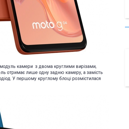
 модуль камери з двома круглими вирізами,
ель отримає лише одну задню камеру, а замість
одіод. У першому круглому блоці розмістилася