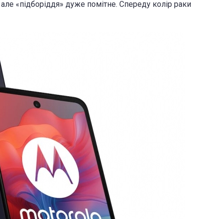
 але «підборіддя» дуже помітне. Спереду колір раки