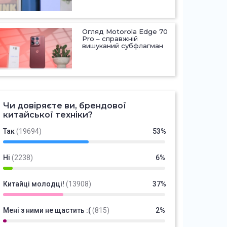
Огляд Motorola Edge 70
Pro – справжній
вишуканий субфлагман
Чи довіряєте ви, брендової
китайської техніки?
Так
(19694)
53%
Ні
(2238)
6%
Китайці молодці!
(13908)
37%
Мені з ними не щастить :(
(815)
2%