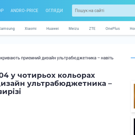
OP
ANDRO-PRICE
ОГЛЯДИ
Samsung
Xiaomi
Huawei
Meizu
ZTE
OnePlus
Ho
озкривають приємний дизайн ультрабюджетника – навіть
04 у чотирьох кольорах
изайн ультрабюджетника –
вирізі