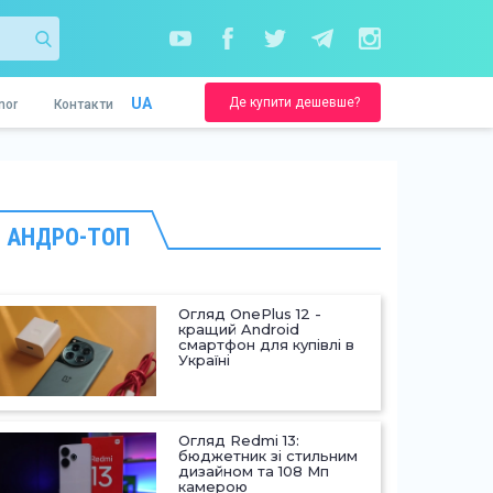
Де купити дешевше?
UA
nor
Контакти
АНДРО-ТОП
Огляд OnePlus 12 -
кращий Android
смартфон для купівлі в
Україні
Огляд Redmi 13:
бюджетник зі стильним
дизайном та 108 Мп
камерою