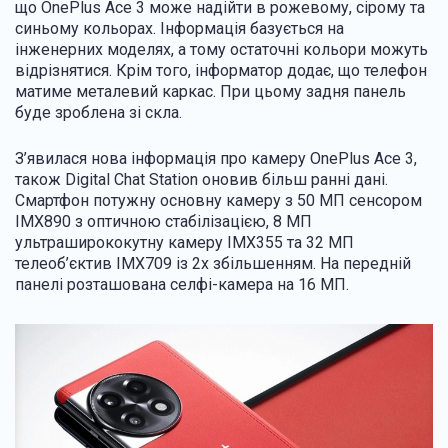
що OnePlus Ace 3 може надійти в рожевому, сірому та
синьому кольорах. Інформація базується на
інженерних моделях, а тому остаточні кольори можуть
відрізнятися. Крім того, інформатор додає, що телефон
матиме металевий каркас. При цьому задня панель
буде зроблена зі скла.
З’явилася нова інформація про камеру OnePlus Ace 3,
також Digital Chat Station оновив більш ранні дані.
Смартфон потужну основну камеру з 50 МП сенсором
IMX890 з оптичною стабілізацією, 8 МП
ультраширококутну камеру IMX355 та 32 МП
телеоб’єктив IMX709 із 2x збільшенням. На передній
панелі розташована селфі-камера на 16 МП.