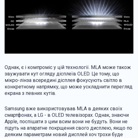
Однак, є і компроміс у цій технології. MLA може також
звужувати кут огляду дісплеїв OLED. Це тому, що
мікро-лінза всередині дісплея фокусують світло в
конкретному напрямку, що може ускладнити перегляд
екрана з певних кутів.
Samsung вже використовував MLA в деяких своїх
смартфонах, а LG - в OLED телевізорах. Однак, знаючи
Apple, поспішати з цим всим вони не будуть. Вони не
підуть на апаратне покрщення свого дисплею, якщо по
деяким параметрам новий дисплей хоч трохи буде