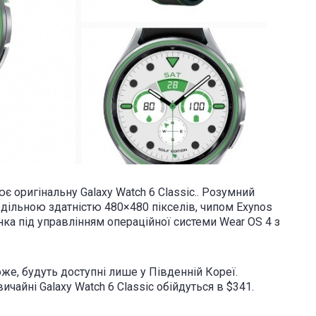
 оригінальну Galaxy Watch 6 Classic.. Розумний
ільною здатністю 480×480 пікселів, чипом Exynos
нка під управлінням операційної системи Wear OS 4 з
хоже, будуть доступні лише у Південній Кореї.
чайні Galaxy Watch 6 Classic обійдуться в $341.