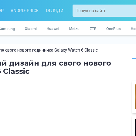
OP
ANDRO-PRICE
ОГЛЯДИ
Samsung
Xiaomi
Huawei
Meizu
ZTE
OnePlus
Ho
 свого нового годинника Galaxy Watch 6 Classic
й дизайн для свого нового
 Classic