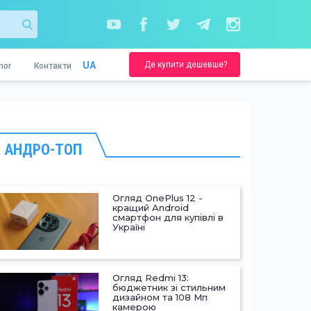
Де купити дешевше?
UA
nor
Контакти
АНДРО-ТОП
Огляд OnePlus 12 -
кращий Android
смартфон для купівлі в
Україні
Огляд Redmi 13:
бюджетник зі стильним
дизайном та 108 Мп
камерою