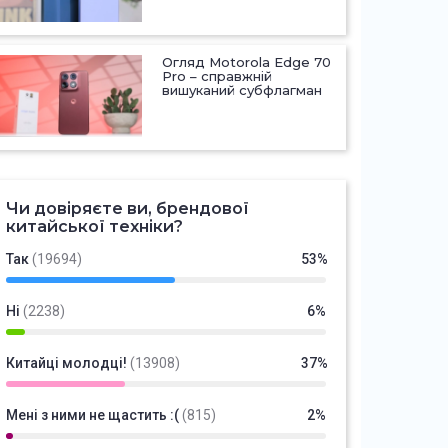
Огляд Motorola Edge 70
Pro – справжній
вишуканий субфлагман
Чи довіряєте ви, брендової
китайської техніки?
Так
(19694)
53%
Ні
(2238)
6%
Китайці молодці!
(13908)
37%
Мені з ними не щастить :(
(815)
2%