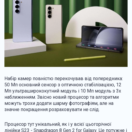
Набір камер повністю перекочував від попередника:
50 Мп основний сенсор з оптичною стабілізацією, 12
Мп ультраширококутний модуль і 10 Мп модуль з 3x
наближенням. Звісно новий процесор та алгоритми
можуть трохи додати шарму фотографіям, але на
значне покращення розраховувати не слід.
Процесор тут унікальний, як і у всієї цьогорічної
лінійки S23 - Snapdragon 8 Gen 2 for Galaxy. Це потужне і