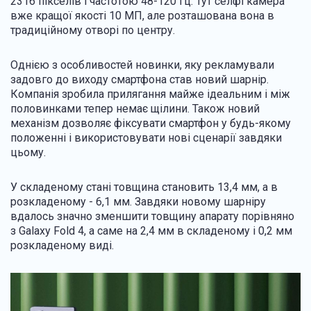
2316 пікселів і частотою 48-120 Гц. Тут селфі камера
вже кращої якості 10 МП, але розташована вона в
традиційному отворі по центру.
Однією з особливостей новинки, яку рекламували
задовго до виходу смартфона став новий шарнір.
Компанія зробила прилягання майже ідеальним і між
половинками тепер немає щілини. Також новий
механізм дозволяє фіксувати смартфон у будь-якому
положенні і використовувати нові сценарії завдяки
цьому.
У складеному стані товщина становить 13,4 мм, а в
розкладеному - 6,1 мм. Завдяки новому шарніру
вдалось значно зменшити товщину апарату порівняно
з Galaxy Fold 4, а саме на 2,4 мм в складеному і 0,2 мм
розкладеному виді.