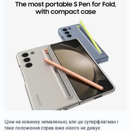
Ціни на новинку немаленькі, але це суперфлагман і
таке положення справ вже нікого не дивує.