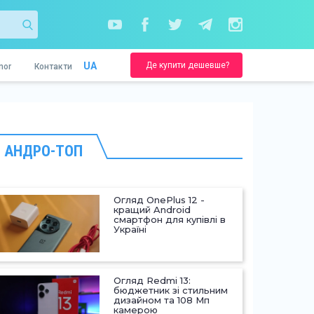
Де купити дешевше?
UA
nor
Контакти
АНДРО-ТОП
Огляд OnePlus 12 -
кращий Android
смартфон для купівлі в
Україні
Огляд Redmi 13:
бюджетник зі стильним
дизайном та 108 Мп
камерою