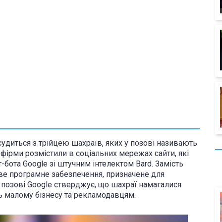
судиться з трійцею шахраїв, яких у позові називають
и фірми розмістили в соціальних мережах сайти, які
-бота Google зі штучним інтелектом Bard. Замість
ве програмне забезпечення, призначене для
 позові Google стверджує, що шахраї намагалися
ь малому бізнесу та рекламодавцям.