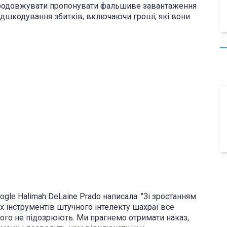
 продовжувати пропонувати фальшиве завантаження
відшкодування збитків, включаючи гроші, які вони
gle Halimah DeLaine Prado написала: "Зі зростанням
х інструментів штучного інтелекту шахраї все
чого не підозрюють. Ми прагнемо отримати наказ,