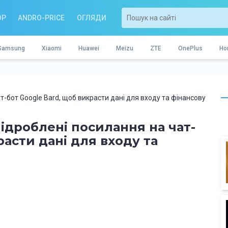
OP
ANDRO-PRICE
ОГЛЯДИ
Samsung
Xiaomi
Huawei
Meizu
ZTE
OnePlus
Ho
-бот Google Bard, щоб викрасти дані для входу та фінансову
ідроблені посилання на чат-
расти дані для входу та