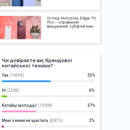
Огляд Motorola Edge 70
Pro – справжній
вишуканий субфлагман
Чи довіряєте ви, брендової
китайської техніки?
Так
(19694)
53%
Ні
(2238)
6%
Китайці молодці!
(13908)
37%
Мені з ними не щастить :(
(815)
2%