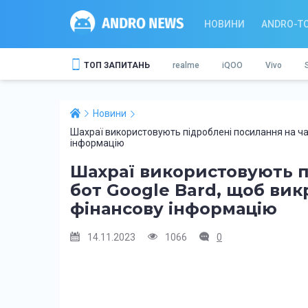
НОВИНИ
ANDRO-T
ТОП ЗАПИТАНЬ
realme
iQOO
Vivo
Новини
Шахраї використовують підроблені посилання на чат
інформацію
Шахраї використовують п
бот Google Bard, щоб вик
фінансову інформацію
14.11.2023
1066
0