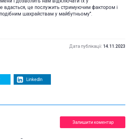
мени і дозволить нам відключати їх у
це вдасться, це послужить стримуючим фактором і
 подібним шахрайствам у майбутньому".
Дата публікації:
14.11.2023
r
LinkedIn
Залишити коментар