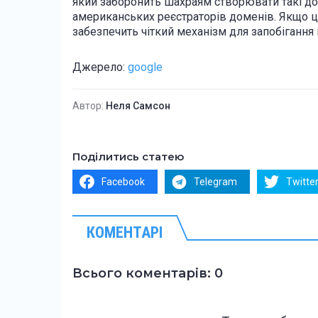
який заборонить шахраям створювати такі до
американських реєстраторів доменів. Якщо 
забезпечить чіткий механізм для запобігання
Джерело:
google
Автор:
Неля Самсон
Поділитись статею
Facebook
Telegram
Twitte
КОМЕНТАРІ
Всього коментарів: 0