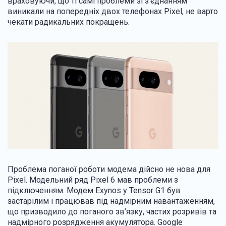
враховуючи, що ті самі проблеми зі з’єднанням
виникали на попередніх двох телефонах Pixel, не варто
чекати радикальних покращень.
Проблема поганої роботи модема дійсно не нова для
Pixel. Модельний ряд Pixel 6 мав проблеми з
підключенням. Модем Exynos у Tensor G1 був
застарілим і працював під надмірним навантаженням,
що призводило до поганого зв’язку, частих розривів та
надмірного розрядження акумулятора. Google