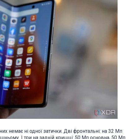
них немає ні одної затички. Дві фронтальні: на 32 Мп
шньому. І три на задній кришці: 50 Мп основна, 50 Мп