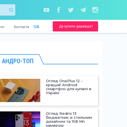
Де купити дешевше?
UA
nor
Контакти
АНДРО-ТОП
Огляд OnePlus 12 -
кращий Android
смартфон для купівлі в
Україні
Огляд Redmi 13:
бюджетник зі стильним
дизайном та 108 Мп
камерою