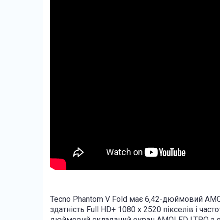
Tecno Phantom V Fold має 6,42-дюймовий AMO
здатність Full HD+ 1080 x 2520 пікселів і част
дюймовий складаний екран AMOLED LTPO з отв