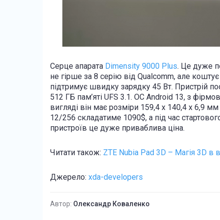
Серце апарата
Dimensity 9000 Plus
. Це дуже 
не гірше за 8 серію від Qualcomm, але кошту
підтримує швидку зарядку 45 Вт. Пристрій пос
512 ГБ пам’яті UFS 3.1. ОС Android 13, з фір
вигляді він має розміри 159,4 x 140,4 x 6,9 мм
12/256 складатиме 1090$, а під час стартовог
пристроїв це дуже приваблива ціна.
Читати також:
ZTE Nubia Pad 3D – Магія 3D в в
Джерело:
xda-developers
Автор:
Олександр Коваленко