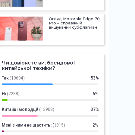
Огляд Motorola Edge 70
Pro – справжній
вишуканий субфлагман
Чи довіряєте ви, брендової
китайської техніки?
Так
(19694)
53%
Ні
(2238)
6%
Китайці молодці!
(13908)
37%
Мені з ними не щастить :(
(815)
2%