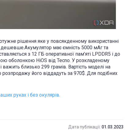
потужне рішення яке у повсякденному використанні
є дешевше.Акумулятор має ємність 5000 мАг та
тавляється з 12 ГБ оперативної пам’яті LPDDR5 і до
мовою оболонкою HiOS від Tecno. У розкладеному
 і важить близько 299 грамів. Вартість моделі на
о розпродажу його віддадуть за 970$. Для подібних
аших руках і без окулярів.
Дата публікації:
01.03.2023