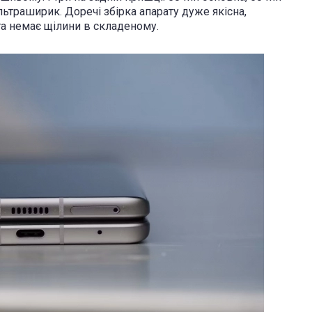
льтраширик. Доречі збірка апарату дуже якісна,
та немає щілини в складеному.