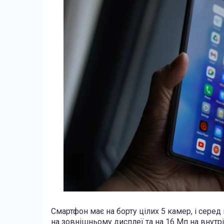
Смартфон має на борту цілих 5 камер, і серед 
на зовнішньому дисплеї та на 16 Мп на внутрі