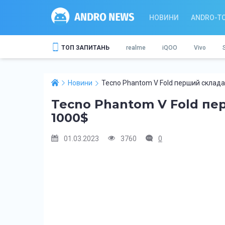
НОВИНИ
ANDRO-T
ТОП ЗАПИТАНЬ
realme
iQOO
Vivo
Новини
Tecno Phantom V Fold перший склад
Tecno Phantom V Fold п
1000$
01.03.2023
3760
0