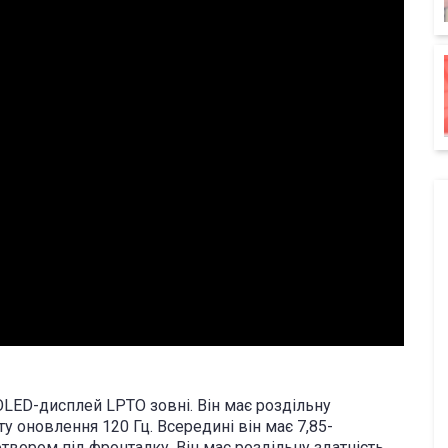
LED-дисплей LPTO зовні. Він має роздільну
оту оновлення 120 Гц. Всередині він має 7,85-
ором під фронталку. Він має роздільну здатність