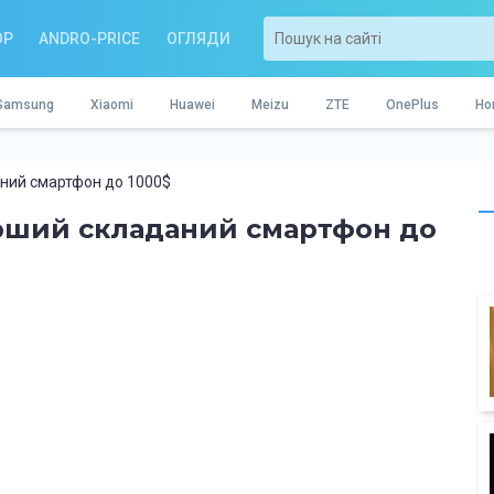
OP
ANDRO-PRICE
ОГЛЯДИ
Samsung
Xiaomi
Huawei
Meizu
ZTE
OnePlus
Ho
аний смартфон до 1000$
ерший складаний смартфон до