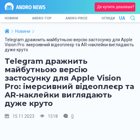
Де купити дешевше?
UA
НОВИНИ
ANDRO-TOP
ANDRO-PRICE
ОГЛЯДИ
Новини
Telegram дражнить майбутньою версію застосунку для Apple
Vision Pro: імерсивний відеоплеєр та AR-наклейки виглядають
дуже круто
Telegram дражнить
майбутньою версію
застосунку для Apple Vision
Pro: імерсивний відеоплеєр та
AR-наклейки виглядають
дуже круто
15.11.2023
1518
0