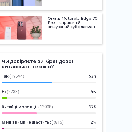
Огляд Motorola Edge 70
Pro – справжній
вишуканий субфлагман
Чи довіряєте ви, брендової
китайської техніки?
Так
(19694)
53%
Ні
(2238)
6%
Китайці молодці!
(13908)
37%
Мені з ними не щастить :(
(815)
2%