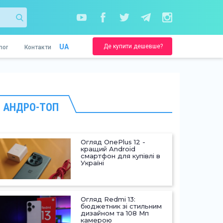
Де купити дешевше?
UA
nor
Контакти
АНДРО-ТОП
Огляд OnePlus 12 -
кращий Android
смартфон для купівлі в
Україні
Огляд Redmi 13:
бюджетник зі стильним
дизайном та 108 Мп
камерою