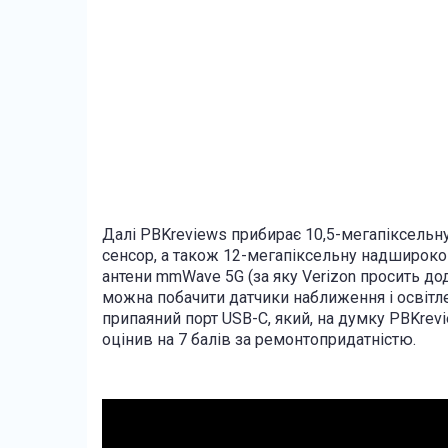
Далі PBKreviews прибирає 10,5-мегапіксельн
сенсор, а також 12-мегапіксельну надшироко
антени mmWave 5G (за яку Verizon просить дод
можна побачити датчики наближення і освітле
припаяний порт USB-C, який, на думку PBKrev
оцінив на 7 балів за ремонтопридатністю.