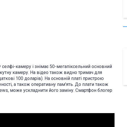
у селфі-камеру і знімає 50-мегапіксельний основний
кутну камеру. На відео також видно тримач для
аткові 100 доларів). На основній платі пристрою
ності, а також оперативну пам'ять. До плати також
iews, може ускладнити його заміну. Смартфон блогер