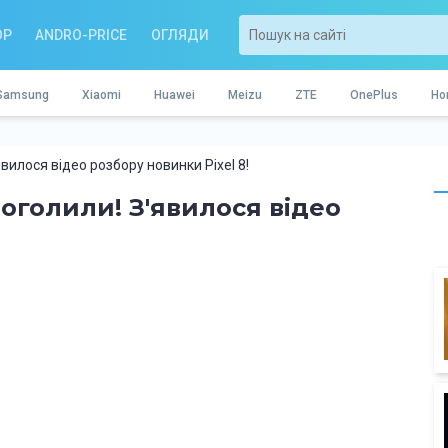
OP
ANDRO-PRICE
ОГЛЯДИ
Samsung
Xiaomi
Huawei
Meizu
ZTE
OnePlus
Ho
вилося відео розбору новинки Pixel 8!
оголили! З'явилося відео