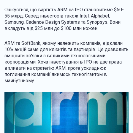
Очікується, що вартість ARM на IPO становитиме $50-
55 млрд. Серед інвесторів також Intel, Alphabet,
Samsung, Cadence Design Systems та Synopsys. Вони
вкладуть від $25 млн до $100 млн кожен.
ARM та SoftBank, якому належить компанія, відклали
10% акцій саме для клієнтів та партнерів. Це дозволить
зміцнити зв'язки з великими технологічними
корпораціями. Хоча інвестування в IPO не дає права
впливати на стратегію ARM, проте ускладнює
поглинання компанії якимось техногігантом в
майбутньому.