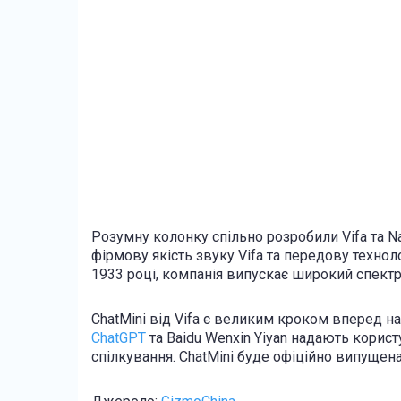
Розумну колонку спільно розробили Vifa та Nat
фірмову якість звуку Vifa та передову технол
1933 році, компанія випускає широкий спектр 
ChatMini від Vifa є великим кроком вперед н
ChatGPT
та Baidu Wenxin Yiyan надають корис
спілкування. ChatMini буде офіційно випущен