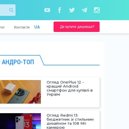
Де купити дешевше?
UA
nor
Контакти
АНДРО-ТОП
Огляд OnePlus 12 -
кращий Android
смартфон для купівлі в
Україні
Огляд Redmi 13:
бюджетник зі стильним
дизайном та 108 Мп
камерою