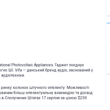
ional Photovoltaic Appliances. Гаджет поєднує
огію ШІ. Vifa — данський бренд аудіо, заснований у
аудіотехніки.
а ринку колонок штучного інтелекту. Можливості
тувачам більш інтелектуальну взаємодію та досвід
а в Сполучених Штатах 17 серпня за ціною $259.