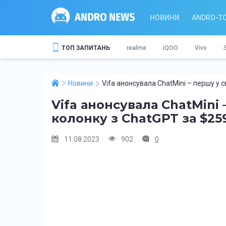
НОВИНИ
ANDRO-T
ТОП ЗАПИТАНЬ
realme
iQOO
Vivo
Новини
Vifa анонсувала ChatMini – першу у с
Vifa анонсувала ChatMini 
колонку з ChatGPT за $25
11.08.2023
902
0