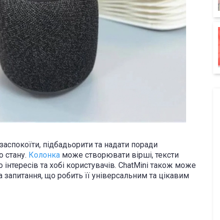
заспокоїти, підбадьорити та надати поради
о стану.
Колонка
може створювати вірші, тексти
до інтересів та хобі користувачів. ChatMini також може
на запитання, що робить її універсальним та цікавим