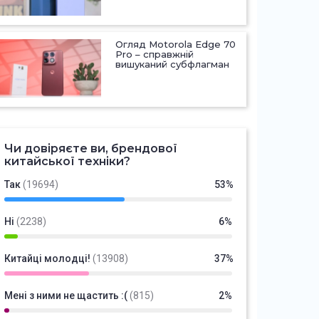
Огляд Motorola Edge 70
Pro – справжній
вишуканий субфлагман
Чи довіряєте ви, брендової
китайської техніки?
Так
(19694)
53%
Ні
(2238)
6%
Китайці молодці!
(13908)
37%
Мені з ними не щастить :(
(815)
2%