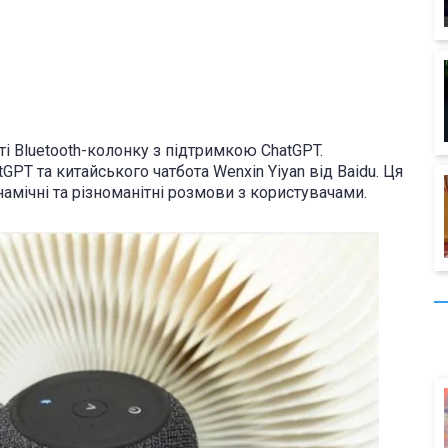
іті Bluetooth-колонку з підтримкою ChatGPT.
PT та китайського чатбота Wenxin Yiyan від Baidu. Ця
амічні та різноманітні розмови з користувачами.