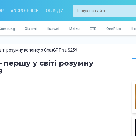
OP
ANDRO-PRICE
ОГЛЯДИ
Samsung
Xiaomi
Huawei
Meizu
ZTE
OnePlus
Ho
віті розумну колонку з ChatGPT за $259
– першу у світі розумну
9