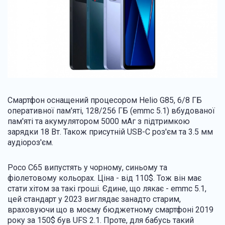
Смартфон оснащений процесором Helio G85, 6/8 ГБ
оперативної пам'яті, 128/256 ГБ (emmc 5.1) вбудованої
пам'яті та акумулятором 5000 мАг з підтримкою
зарядки 18 Вт. Також присутній USB-C роз'єм та 3.5 мм
аудіороз'єм.
Poco C65 випустять у чорному, синьому та
фіолетовому кольорах. Ціна - від 110$. Тож він має
стати хітом за такі гроші. Єдине, що лякає - emmc 5.1,
цей стандарт у 2023 виглядає занадто старим,
враховуючи що в моєму бюджетному смартфоні 2019
року за 150$ був UFS 2.1. Проте, для бабусь такий