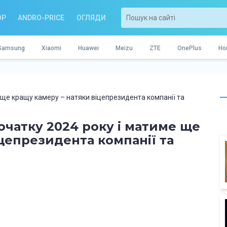
OP
ANDRO-PRICE
ОГЛЯДИ
Samsung
Xiaomi
Huawei
Meizu
ZTE
OnePlus
Ho
е ще кращу камеру – натяки віцепрезидента компанії та
початку 2024 року і матиме ще
цепрезидента компанії та