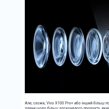
Але, схоже, Vivo X100 Pro+ або інший більш 
плани щодо більш досконалого продукту, який