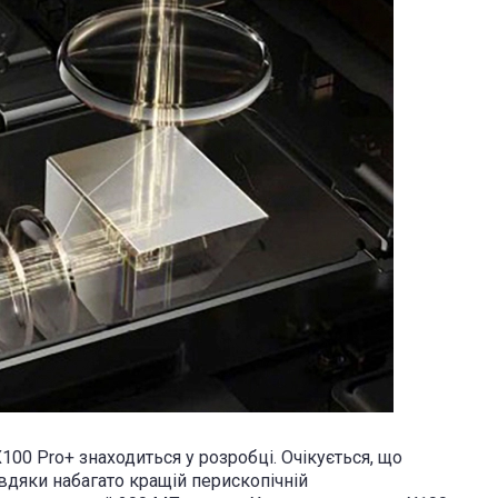
X100 Pro+ знаходиться у розробці. Очікується, що
вдяки набагато кращій перископічній