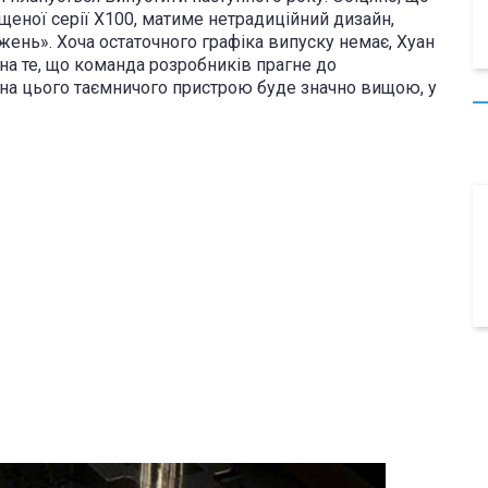
ущеної серії X100, матиме нетрадиційний дизайн,
ажень». Хоча остаточного графіка випуску немає, Хуан
на те, що команда розробників прагне до
 ціна цього таємничого пристрою буде значно вищою, у