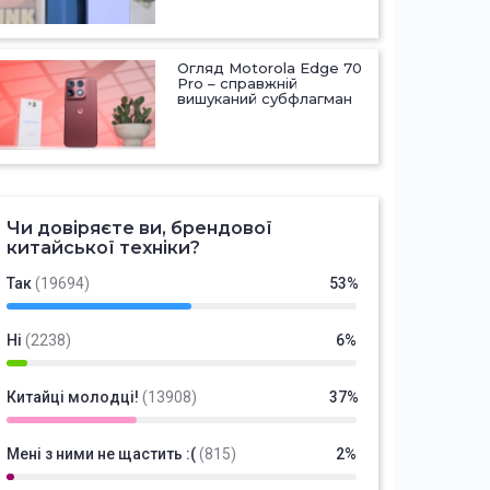
Огляд Motorola Edge 70
Pro – справжній
вишуканий субфлагман
Чи довіряєте ви, брендової
китайської техніки?
Так
(19694)
53%
Ні
(2238)
6%
Китайці молодці!
(13908)
37%
Мені з ними не щастить :(
(815)
2%