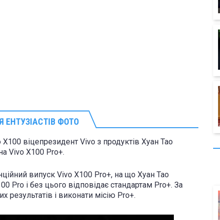
Я ЕНТУЗІАСТІВ ФОТО
o X100 віцепрезидент Vivo з продуктів Хуан Тао
 Vivo X100 Pro+ .
ційний випуск Vivo X100 Pro+, на що Хуан Тао
0 Pro і без цього відповідає стандартам Pro+. За
х результатів і виконати місію Pro+.