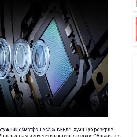
потужний смартфон все ж вийде. Хуан Тао розкрив
 планується випустити наступного року. Обіцяно, що