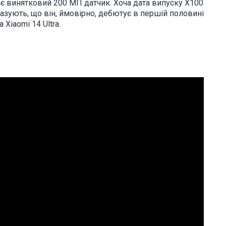
ає винятковий 200 МП датчик. Хоча дата випуску X100
зують, що він, ймовірно, дебютує в першій половині
 Xiaomi 14 Ultra.