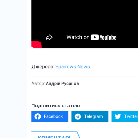
Джерело:
Sparrows News
Автор:
Андрій Русанов
Поділитись статею
Facebook
Telegram
Twitte