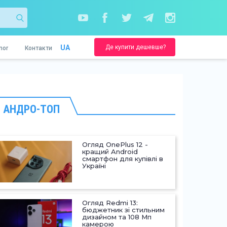
Де купити дешевше?
UA
nor
Контакти
АНДРО-ТОП
Огляд OnePlus 12 -
кращий Android
смартфон для купівлі в
Україні
Огляд Redmi 13:
бюджетник зі стильним
дизайном та 108 Мп
камерою