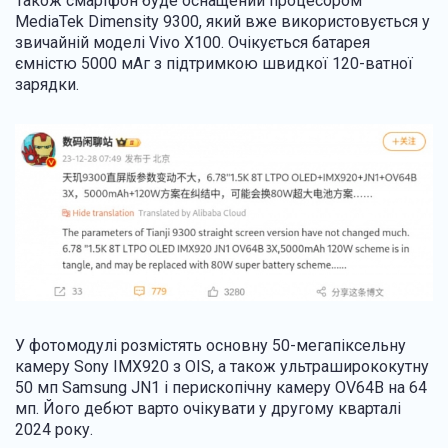
Також смартфон буде оснащений процесором
MediaTek Dimensity 9300, який вже використовується у
звичайній моделі Vivo X100. Очікується батарея
ємністю 5000 мАг з підтримкою швидкої 120-ватної
зарядки.
У фотомодулі розмістять основну 50-мегапіксельну
камеру Sony IMX920 з OIS, а також ультраширококутну
50 мп Samsung JN1 і перископічну камеру OV64B на 64
мп. Його дебют варто очікувати у другому кварталі
2024 року.