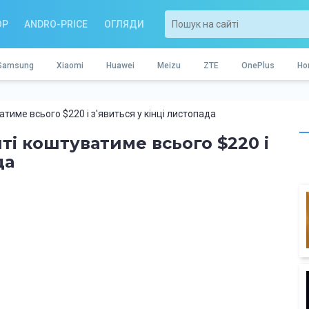
OP
ANDRO-PRICE
ОГЛЯДИ
Samsung
Xiaomi
Huawei
Meizu
ZTE
OnePlus
Ho
ватиме всього $220 і з'явиться у кінці листопада
’яті коштуватиме всього $220 і
да