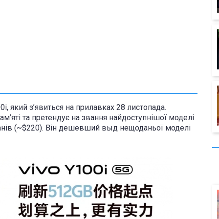
i, який з’явиться на прилавках 28 листопада.
м’яті та претендує на звання найдоступнішої моделі
юанів (~$220). Він дешевший выд нещоданьої моделі