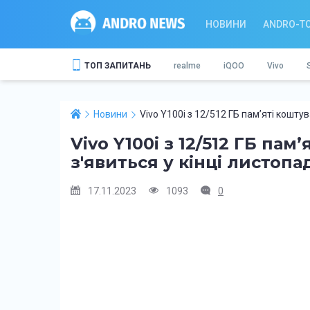
НОВИНИ
ANDRO-T
ТОП ЗАПИТАНЬ
realme
iQOO
Vivo
Новини
Vivo Y100i з 12/512 ГБ пам’яті кошту
Vivo Y100i з 12/512 ГБ пам
з'явиться у кінці листопа
17.11.2023
1093
0