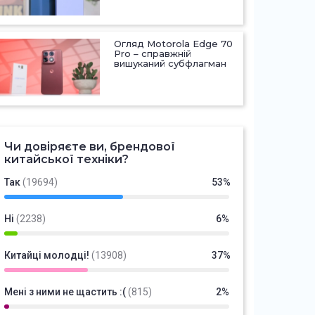
Огляд Motorola Edge 70
Pro – справжній
вишуканий субфлагман
Чи довіряєте ви, брендової
китайської техніки?
Так
(19694)
53%
Ні
(2238)
6%
Китайці молодці!
(13908)
37%
Мені з ними не щастить :(
(815)
2%