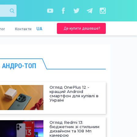
Де купити дешевше?
UA
nor
Контакти
АНДРО-ТОП
Огляд OnePlus 12 -
кращий Android
смартфон для купівлі в
Україні
Огляд Redmi 13:
бюджетник зі стильним
дизайном та 108 Мп
камерою