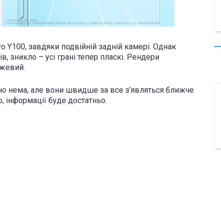
vo Y100, завдяки подвійній задній камері. Однак
в, зникло – усі грані тепер пласкі. Рендери
ожевий.
но нема, але вони швидше за все з’являться ближче
o, інформації буде достатньо.