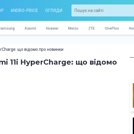
OP
ANDRO-PRICE
ОГЛЯДИ
Samsung
Xiaomi
Huawei
Meizu
ZTE
OnePlus
Ho
perCharge: що відомо про новинки
omi 11i HyperCharge: що відомо