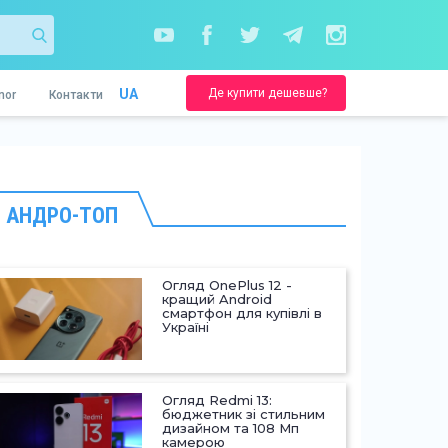
Де купити дешевше?
UA
nor
Контакти
АНДРО-ТОП
Огляд OnePlus 12 -
кращий Android
смартфон для купівлі в
Україні
Огляд Redmi 13:
бюджетник зі стильним
дизайном та 108 Мп
камерою