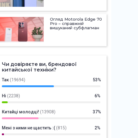
Огляд Motorola Edge 70
Pro – справжній
вишуканий субфлагман
Чи довіряєте ви, брендової
китайської техніки?
Так
(19694)
53%
Ні
(2238)
6%
Китайці молодці!
(13908)
37%
Мені з ними не щастить :(
(815)
2%