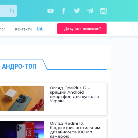
Де купити дешевше?
UA
nor
Контакти
АНДРО-ТОП
Огляд OnePlus 12 -
кращий Android
смартфон для купівлі в
Україні
Огляд Redmi 13:
бюджетник зі стильним
дизайном та 108 Мп
камерою