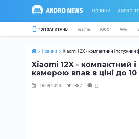
НОВИНИ
ANDRO-T
ТОП ЗАПИТАНЬ
realme
iQOO
Vivo
Новини
Xiaomi 12X - компактний і потужний 
Xiaomi 12X - компактний 
камерою впав в ціні до 10
18.09.2023
887
0