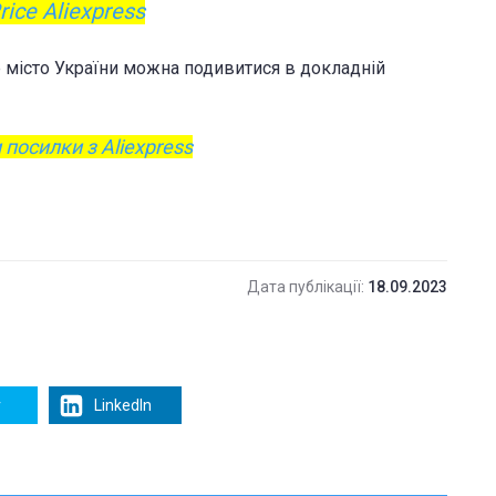
rice Aliexpress
е місто України можна подивитися в докладній
посилки з Aliexpress
Дата публікації:
18.09.2023
r
LinkedIn