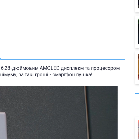
ь з 6,28-дюймовим AMOLED дисплеєм та процесором
інімуму, за такі гроші - смартфон пушка!