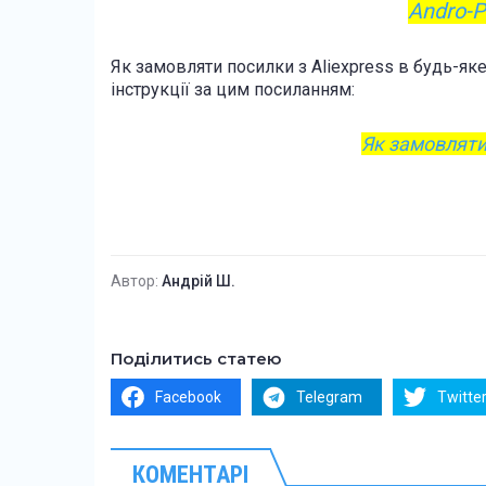
Andro-P
Як замовляти посилки з Aliexpress в будь-як
інструкції за цим посиланням:
Як замовляти 
Автор:
Андрій Ш.
Поділитись статею
Facebook
Telegram
Twitte
КОМЕНТАРІ