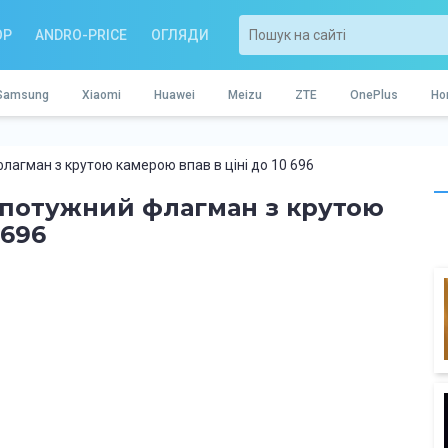
OP
ANDRO-PRICE
ОГЛЯДИ
Samsung
Xiaomi
Huawei
Meizu
ZTE
OnePlus
Ho
флагман з крутою камерою впав в ціні до 10 696
і потужний флагман з крутою
 696