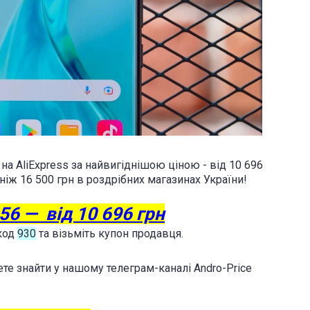
на AliExpress за найвигіднішою ціною - від 10 696
ніж 16 500 грн в роздрібних магазинах України!
56 — від 10 696 грн
окод
930
та візьміть купон продавця.
те знайти у нашому телеграм-каналі Andro-Price