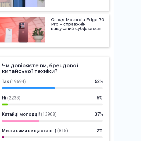
Огляд Motorola Edge 70
Pro – справжній
вишуканий субфлагман
Чи довіряєте ви, брендової
китайської техніки?
Так
(19694)
53%
Ні
(2238)
6%
Китайці молодці!
(13908)
37%
Мені з ними не щастить :(
(815)
2%