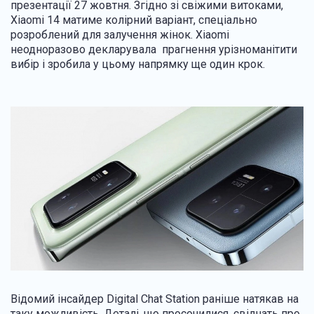
презентації 27 жовтня. Згідно зі свіжими витоками,
Xiaomi 14 матиме колірний варіант, спеціально
розроблений для залучення жінок. Xiaomi
неодноразово декларувала прагнення урізноманітити
вибір і зробила у цьому напрямку ще один крок.
Відомий інсайдер Digital Chat Station раніше натякав на
таку можливість. Деталі, що просочилися, свідчать про