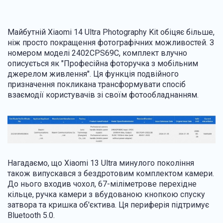
Майбутній Xiaomi 14 Ultra Photography Kit обіцяє більше,
ніж просто покращення фотографічних можливостей. З
номером моделі 2402CPS69C, комплект влучно
описується як "Професійна фоторучка з мобільним
джерелом живлення". Ця функція подвійного
призначення покликана трансформувати спосіб
взаємодії користувачів зі своїм фотообладнанням.
Нагадаємо, що Xiaomi 13 Ultra минулого покоління
також випускався з бездротовим комплектом камери.
До нього входив чохол, 67-міліметрове перехідне
кільце, ручка камери з вбудованою кнопкою спуску
затвора та кришка об'єктива. Ця периферія підтримує
Bluetooth 5.0.