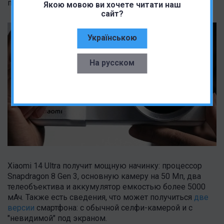
периферия поддерживает Bluetooth 5.0.
Якою мовою ви хочете читати наш
сайт?
Українською
На русском
Xiaomi 14 Ultra получит мощную начинку: процессор
Snapdragon 8 Gen 3, основную камеру на 50 Мп, два
телеобъектива и аккумулятор емкостью более 5000
мАч. Также есть сведения, что может получиться
две
версии
смартфона: с обычной селфи-камерой и с
"невидимой" под экраном.