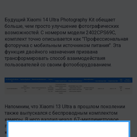
Будущий Xiaomi 14 Ultra Photography Kit обещает
больше, чем просто улучшение фотографических
возможностей. С номером модели 2402CPS69C,
комплект точно описывается как "Профессиональная
фоторучка с мобильным источником питания". Эта
функция двойного назначения призвана
трансформировать способ взаимодействия
пользователей со своим фотооборудованием.
Напомним, что Xiaomi 13 Ultra в прошлом поколении
также выпускался с беспроводным комплектом
камеры. В него входил чехол, 67-миллиметровое
переходное кольцо, ручка камеры со встроенной
кнопкой спуска затвора и крышка объектива. Эта