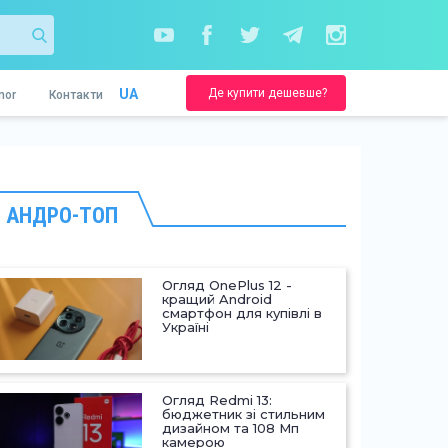
Де купити дешевше?
UA
nor
Контакти
АНДРО-ТОП
Огляд OnePlus 12 -
кращий Android
смартфон для купівлі в
Україні
Огляд Redmi 13:
бюджетник зі стильним
дизайном та 108 Мп
камерою