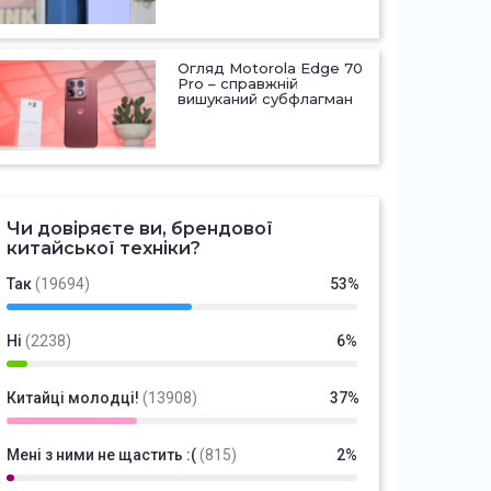
Огляд Motorola Edge 70
Pro – справжній
вишуканий субфлагман
Чи довіряєте ви, брендової
китайської техніки?
Так
(19694)
53%
Ні
(2238)
6%
Китайці молодці!
(13908)
37%
Мені з ними не щастить :(
(815)
2%