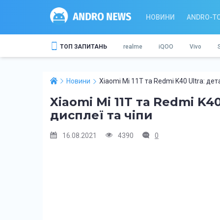
НОВИНИ
ANDRO-T
ТОП ЗАПИТАНЬ
realme
iQOO
Vivo
Новини
Xiaomi Mi 11T та Redmi K40 Ultra: дет
Xiaomi Mi 11T та Redmi K40
дисплеї та чіпи
16.08.2021
4390
0