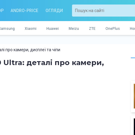
OP
ANDRO-PRICE
ОГЛЯДИ
Samsung
Xiaomi
Huawei
Meizu
ZTE
OnePlus
Ho
алі про камери, дисплеї та чіпи
 Ultra: деталі про камери,