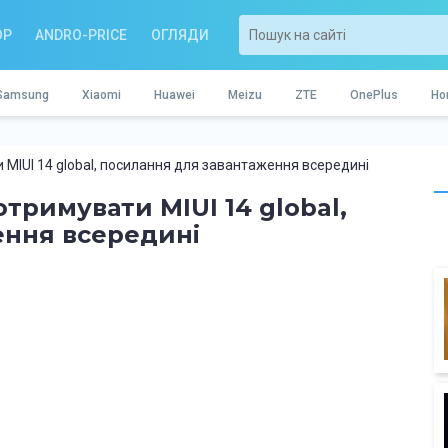
OP
ANDRO-PRICE
ОГЛЯДИ
Samsung
Xiaomi
Huawei
Meizu
ZTE
OnePlus
Ho
 MIUI 14 global, посилання для завантаження всередині
отримувати MIUI 14 global,
ення всередині