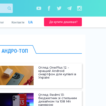
Де купити дешевше?
UA
nor
Контакти
АНДРО-ТОП
Огляд OnePlus 12 -
кращий Android
смартфон для купівлі в
Україні
Огляд Redmi 13:
бюджетник зі стильним
дизайном та 108 Мп
камерою