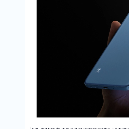
І ось компанія вирішила виправитись і випу