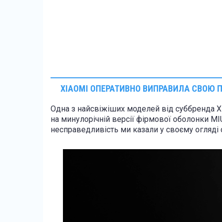
XIAOMI ОПЕРАТИВНО ВИПРАВИЛА СВОЮ 
Одна з найсвіжіших моделей від суббренда X
на минулорічній версії фірмової оболонки MIUI
несправедливість ми казали у своєму огляді