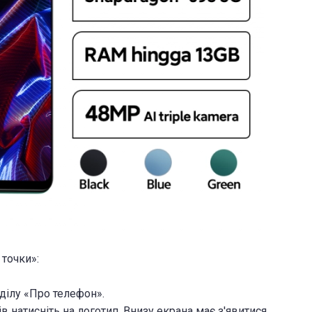
точки»:
зділу «Про телефон».
азів натисніть на логотип. Внизу екрана має з'явитися