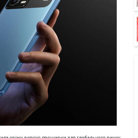
стила свіжу версію прошивки для глобального ринку