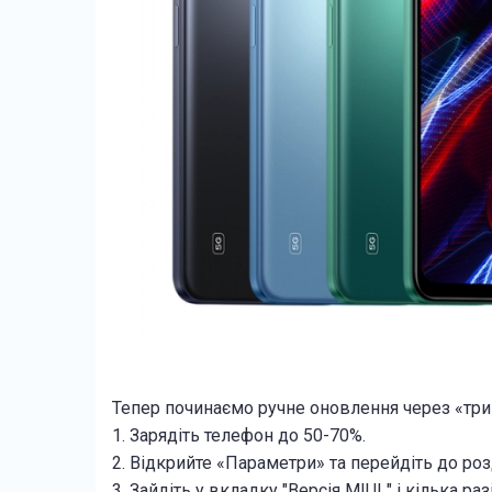
Тепер починаємо ручне оновлення через «три 
1. Зарядіть телефон до 50-70%.
2. Відкрийте «Параметри» та перейдіть до ро
3. Зайдіть у вкладку "Версія MIUI " і кілька р