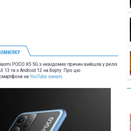
ПОМИЛКУ
iaomi POCO X5 5G з невідомих причин вийшла у реліз
 13 та з Android 12 на борту. Про цю
 смартфона на
YouTube каналі
.