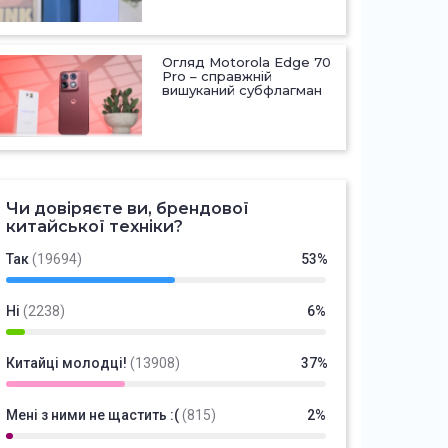
Огляд Motorola Edge 70
Pro – справжній
вишуканий субфлагман
Чи довіряєте ви, брендової
китайської техніки?
Так
(19694)
53%
Ні
(2238)
6%
Китайці молодці!
(13908)
37%
Мені з ними не щастить :(
(815)
2%