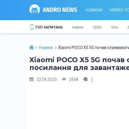
НОВИНИ
ANDRO-T
ТОП ЗАПИТАНЬ
realme
iQOO
Vivo
Новини
Xiaomi POCO X5 5G почав отримувати
Xiaomi POCO X5 5G почав 
посилання для завантаж
22.04.2023
2568
1