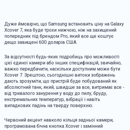
Дуже ймовірно, що Samsung встановить ціну на Galaxy
Xcover 7, яка буде трохи нижчою, ніж на захищений
попередник під брендом Pro, який все ще коштує
дещо завищені 600 доларів США.
За відсутності будь-яких подробиць про можливості
цієї єдиної камери або інших специфікацій, звичайно,
важко передбачити, наскільки доступним може бути
Xcover 7. Зрештою, сьогоднішні витоки зображень
дають зрозуміти, що пристрій буде побудований як
абсолютний танк, який, швидше за все, витримає все -
від тривалого занурення у воду до пилу, бруду,
екстремальних температур, вібрації і навіть
випадкових падінь на тверду поверхню.
Червоний акцент навколо кільця задньої камери,
програмована бічна кнопка Xcover і замінний