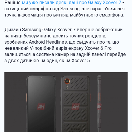
Раніше
ми уже писали деякі дані про Galaxy Xcover 7
-
захищений смартфон від Samsung, але зараз з'явилася
точна інформація про вигляд майбутнього смартфона.
Дизайн Samsung Galaxy Xcover 7 вперше зображений
на низці безсумнівно досить точних рендерів,
зроблених Android Headlines, що свідчить про те, що
невеликий V-подібний виріз екрану Xcover 6 Pro
залишиться, а система камер на задній панелі перейде
з двох датчиків на один, як на Xcover 5.