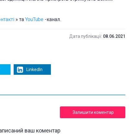
нтакті
» та
YouTube
-канал.
Дата публікації:
08.06.2021
r
LinkedIn
Залишити коментар
написаний ваш коментар