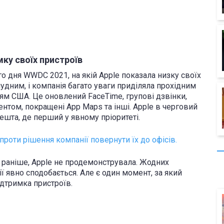
ку своїх пристроїв
о дня WWDC 2021, на якій Apple показала низку своїх
дним, і компанія багато уваги приділяла прохідним
лям США. Це оновлений FaceTime, групові дзвінки,
нтом, покращені App Maps та інші. Apple в черговий
решта, де перший у явному пріоритеті.
проти рішення компанії повернути їх до офісів.
 раніше, Apple не продемонструвала. Жодних
ї явно сподобається. Але є один момент, за який
ідтримка пристроїв.