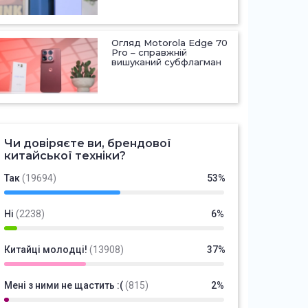
Огляд Motorola Edge 70
Pro – справжній
вишуканий субфлагман
Чи довіряєте ви, брендової
китайської техніки?
Так
(19694)
53%
Ні
(2238)
6%
Китайці молодці!
(13908)
37%
Мені з ними не щастить :(
(815)
2%