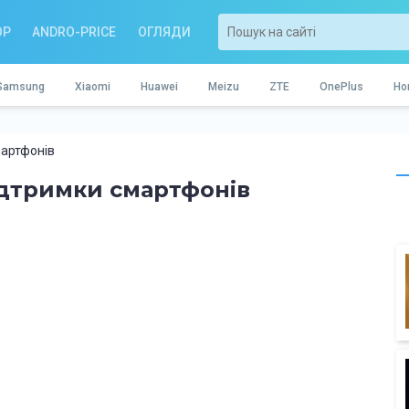
OP
ANDRO-PRICE
ОГЛЯДИ
Samsung
Xiaomi
Huawei
Meizu
ZTE
OnePlus
Ho
мартфонів
підтримки смартфонів