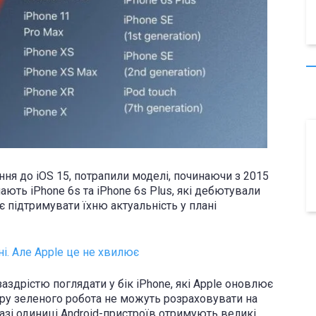
ня до iOS 15, потрапили моделі, починаючи з 2015
ють iPhone 6s та iPhone 6s Plus, які дебютували
є підтримувати їхню актуальність у плані
ні. Але Apple це не хвилює
аздрістю поглядати у бік iPhone, які Apple оновлює
ру зеленого робота не можуть розраховувати на
азі одиниці Android-пристроїв отримують великі