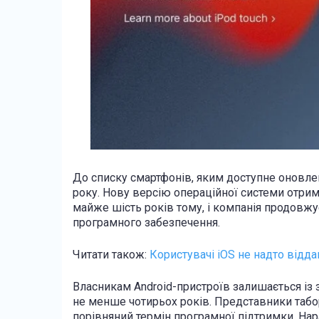
До списку смартфонів, яким доступне оновлен
року. Нову версію операційної системи отрима
майже шість років тому, і компанія продовжу
програмного забезпечення.
Читати також:
Користувачі iOS не надто відда
Власникам Android-пристроїв залишається із з
не менше чотирьох років. Представники табо
порівняний термін програмної підтримки. Нар