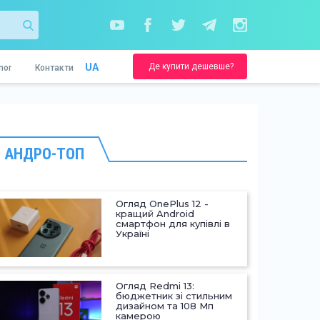
Де купити дешевше?
UA
nor
Контакти
АНДРО-ТОП
Огляд OnePlus 12 -
кращий Android
смартфон для купівлі в
Україні
Огляд Redmi 13:
бюджетник зі стильним
дизайном та 108 Мп
камерою