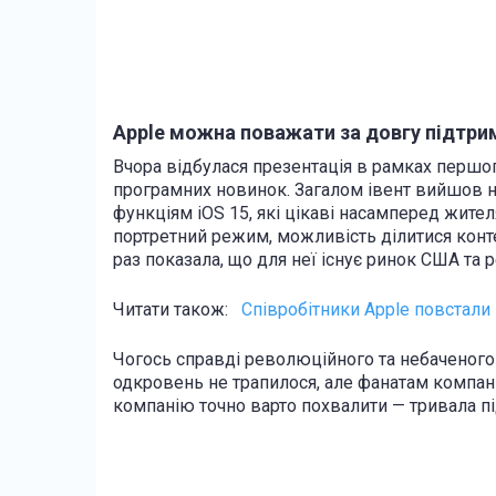
Apple можна поважати за довгу підтрим
Вчора відбулася презентація в рамках першог
програмних новинок. Загалом івент вийшов ну
функціям iOS 15, які цікаві насамперед жите
портретний режим, можливість ділитися конте
раз показала, що для неї існує ринок США та 
Читати також:
Співробітники Apple повстали 
Чогось справді революційного та небаченого
одкровень не трапилося, але фанатам компані
компанію точно варто похвалити — тривала п