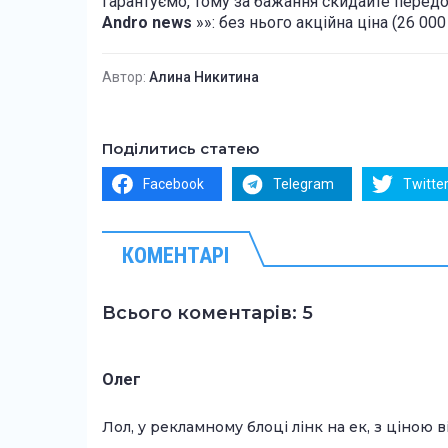
гарантуємо, тому за бажання скидайте перед
Andro
news
»»: без нього акційна ціна (26 000
Автор:
Алина Никитина
Поділитись статею
Facebook
Telegram
Twitte
КОМЕНТАРІ
Всього коментарів: 5
Олег
Лол, у рекламному блоці лінк на ек, з ціною в