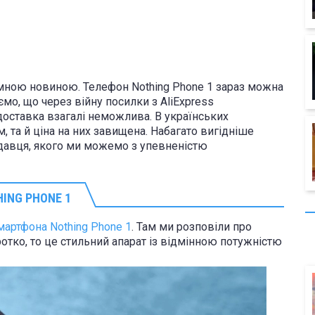
ємною новиною. Телефон Nothing Phone 1 зараз можна
мо, що через війну посилки з AliExpress
 доставка взагалі неможлива. В українських
, та й ціна на них завищена. Набагато вигідніше
одавця, якого ми можемо з упевненістю
ING PHONE 1
мартфона Nothing Phone 1
. Там ми розповіли про
оротко, то це стильний апарат із відмінною потужністю