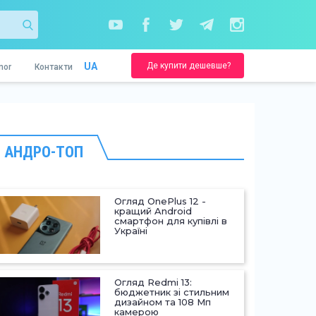
Де купити дешевше?
UA
nor
Контакти
АНДРО-ТОП
Огляд OnePlus 12 -
кращий Android
смартфон для купівлі в
Україні
Огляд Redmi 13:
бюджетник зі стильним
дизайном та 108 Мп
камерою