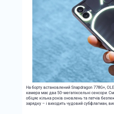
На борту встановлений Snapdragon 778G+, OLE
камера має два 50-мегапіксельні сенсори. См
обіцяє кілька років оновлень та патчів безп
зарядку – і виходить чудовий субфлагман, вик