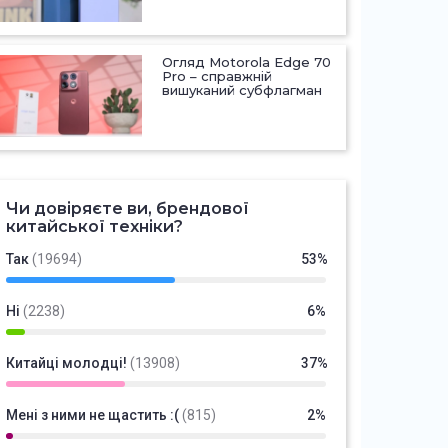
Огляд Motorola Edge 70
Pro – справжній
вишуканий субфлагман
Чи довіряєте ви, брендової
китайської техніки?
Так
(19694)
53%
Ні
(2238)
6%
Китайці молодці!
(13908)
37%
Мені з ними не щастить :(
(815)
2%