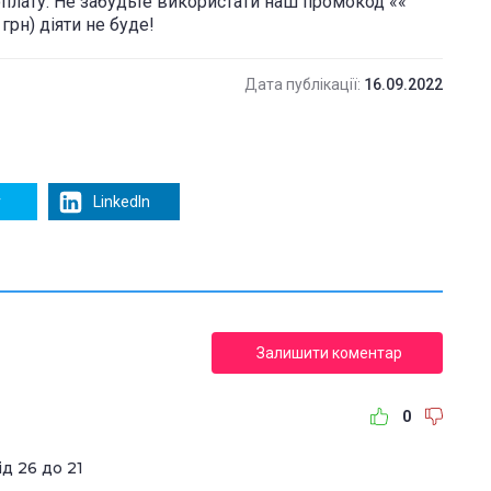
оплату. Не забудьте використати наш промокод ««
 грн) діяти не буде!
Дата публікації:
16.09.2022
r
LinkedIn
Залишити коментар
0
ід 26 до 21