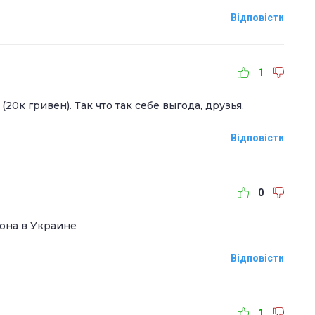
Відповісти
1
20к гривен). Так что так себе выгода, друзья.
Відповісти
0
фона в Украине
Відповісти
1