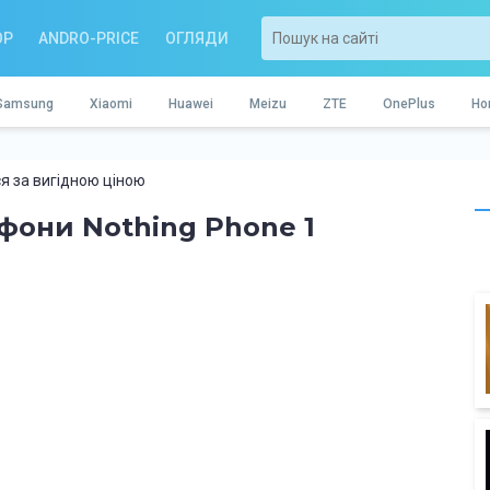
OP
ANDRO-PRICE
ОГЛЯДИ
Samsung
Xiaomi
Huawei
Meizu
ZTE
OnePlus
Ho
я за вигідною ціною
тфони Nothing Phone 1