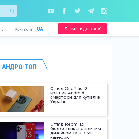
Де купити дешевше?
UA
nor
Контакти
АНДРО-ТОП
Огляд OnePlus 12 -
кращий Android
смартфон для купівлі в
Україні
Огляд Redmi 13:
бюджетник зі стильним
дизайном та 108 Мп
камерою