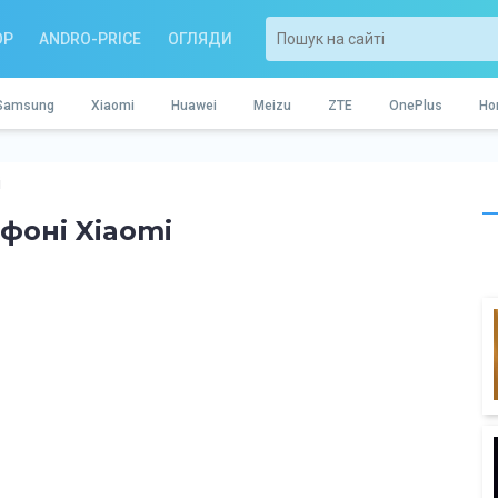
OP
ANDRO-PRICE
ОГЛЯДИ
Samsung
Xiaomi
Huawei
Meizu
ZTE
OnePlus
Ho
i
ефоні Xiaomi