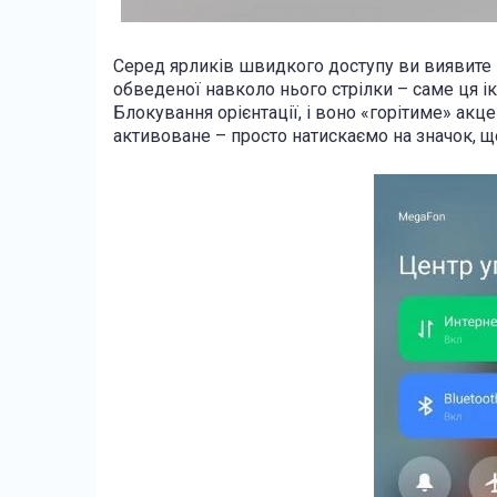
Серед ярликів швидкого доступу ви виявите 
обведеної навколо нього стрілки – саме ця і
Блокування орієнтації, і воно «горітиме» акц
активоване – просто натискаємо на значок, щ