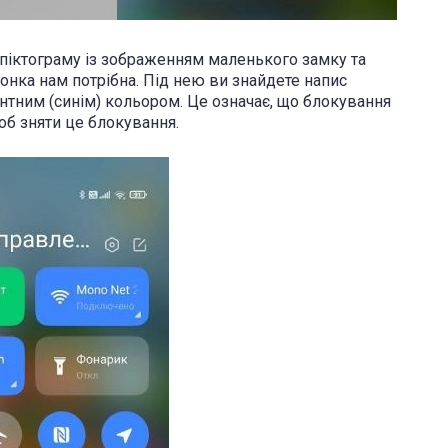
піктограму із зображенням маленького замку та
конка нам потрібна. Під нею ви знайдете напис
ентним (синім) кольором. Це означає, що блокування
об зняти це блокування.