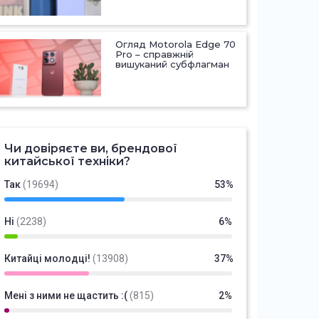
Огляд Motorola Edge 70
Pro – справжній
вишуканий субфлагман
Чи довіряєте ви, брендової
китайської техніки?
Так
(19694)
53%
Ні
(2238)
6%
Китайці молодці!
(13908)
37%
Мені з ними не щастить :(
(815)
2%