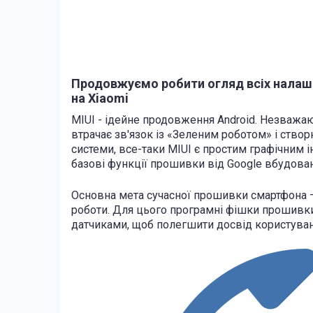
Продовжуємо робити огляд всіх налашт
на Xiaomi
MIUI - ідейне продовження Android. Незважаю
втрачає зв'язок із «Зеленим роботом» і ство
системи, все-таки MIUI є простим графічним 
базові функції прошивки від Google вбудовані
Основна мета сучасної прошивки смартфона –
роботи. Для цього програмні фішки прошивк
датчиками, щоб полегшити досвід користува