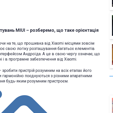
увань MIUI – розберемо, що таке орієнтація
чи на те, що прошивка від Xiaomi місцями зовсім
рює свою логіку розташування багатьох елементів
інтерфейсом Андроїда. А це в свою чергу означає, що
 і в програмне забезпечення від Xiaomi.
 зробити пристрій розумним на всіх етапах його
и гармонійно поєднуються з різними апаратними
ння будь-яким розумним пристроєм.