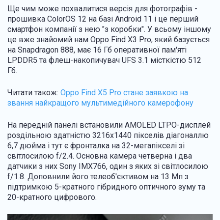
Ще чим може похвалитися версія для фотографів -
прошивка ColorOS 12 на базі Android 11 і це перший
смартфон компанії з нею "з коробки". У всьому іншому
це вже знайомий нам Oppo Find X3 Pro, який базується
на Snapdragon 888, має 16 Гб оперативної пам'яті
LPDDR5 та флеш-накопичувач UFS 3.1 місткістю 512
Гб.
Читати також:
Oppo Find X5 Pro стане заявкою на
звання найкращого мультимедійного камерофону
На передній панелі встановили AMOLED LTPO-дисплей
роздільною здатністю 3216х1440 пікселів діагоналлю
6,7 дюйма і тут є фронталка на 32-мегапікселі зі
світлосилою f/2.4. Основна камера четверна і два
датчики з них Sony IMX766, один з яких зі світлосилою
f/1.8. Доповнили його телеоб'єктивом на 13 Мп з
підтримкою 5-кратного гібридного оптичного зуму та
20-кратного цифрового.