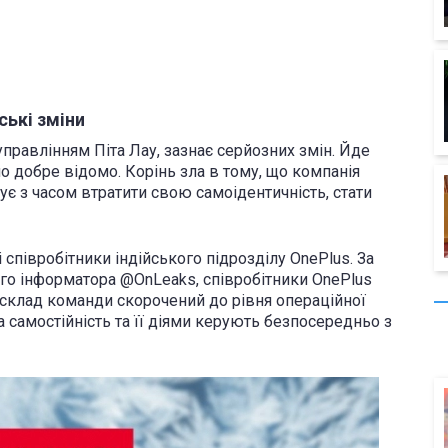
ські зміни
управлінням Піта Лау, зазнає серйозних змін. Йде
но добре відомо. Корінь зла в тому, що компанія
ує з часом втратити свою самоідентичність, стати
 співробітники індійського підрозділу OnePlus. За
го інформатора @OnLeaks, співробітники OnePlus
о склад команди скорочений до рівня операційної
а самостійність та її діями керують безпосередньо з