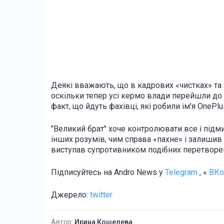
Деякі вважають, що в кадрових «чистках» та з
оскільки тепер усі кермо влади перейшли до
факт, що йдуть фахівці, які робили ім'я OnePlus
"Великий брат" хоче контролювати все і підм
інших розумів, чим справа «пахне» і залишив
виступав супротивником подібних перетворень 
Підписуйтесь на Andro News у
Telegram
, «
ВКо
Джерело:
twitter
Автор:
Ирина Кошелева