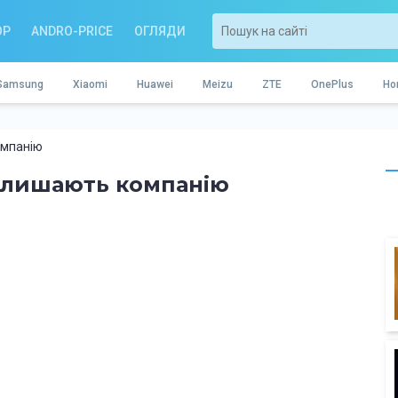
OP
ANDRO-PRICE
ОГЛЯДИ
Samsung
Xiaomi
Huawei
Meizu
ZTE
OnePlus
Ho
омпанію
залишають компанію