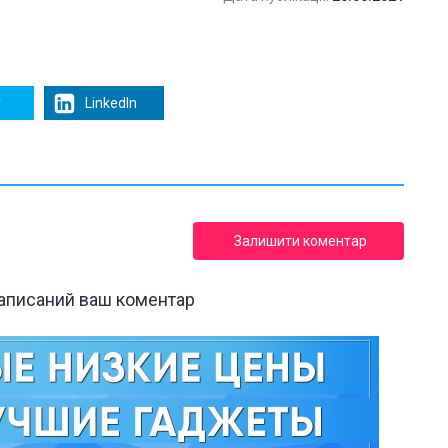
r
LinkedIn
Залишити коментар
написаний ваш коментар