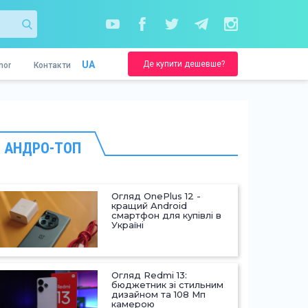
Де купити дешевше?
UA
nor
Контакти
АНДРО-ТОП
Огляд OnePlus 12 -
кращий Android
смартфон для купівлі в
Україні
Огляд Redmi 13:
бюджетник зі стильним
дизайном та 108 Мп
камерою