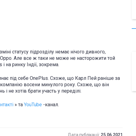
міні статусу підрозділу немає нічого дивного,
 Oppo. Але все ж таки не може не насторожити той
 і на ринку Індії, зокрема.
инає під себе OnePlus. Схоже, що Карл Пей раніше за
 компанію восени минулого року. Схоже, що він
і не хотів брати участь у переділі.
нтакті
» та
YouTube
-канал.
Дата публікації:
25.06.2021