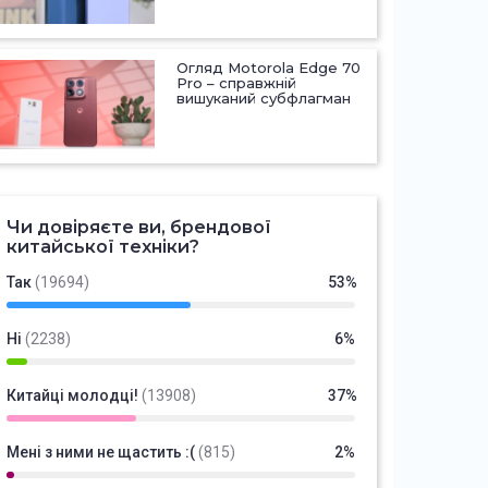
Огляд Motorola Edge 70
Pro – справжній
вишуканий субфлагман
Чи довіряєте ви, брендової
китайської техніки?
Так
(19694)
53%
Ні
(2238)
6%
Китайці молодці!
(13908)
37%
Мені з ними не щастить :(
(815)
2%