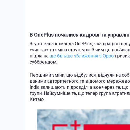
В OnePlus почалися кадрові та управлін
Згуртована команда OnePlus, яка працює під 
«чистка» та зміна структури. З чим це пов'яза
пішла на
ще більше зближення з Oppo
і ризик
суббрендом.
Першими зміни, що відбулися, відчули на собі
даними авторитетного та відомого мережево
India залишають підрозділ, а все через те, щ
групи. Найсумніше те, що тепер група втратил
Китаю.