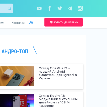
Де купити дешевше?
UA
nor
Контакти
АНДРО-ТОП
Огляд OnePlus 12 -
кращий Android
смартфон для купівлі в
Україні
Огляд Redmi 13:
бюджетник зі стильним
дизайном та 108 Мп
камерою