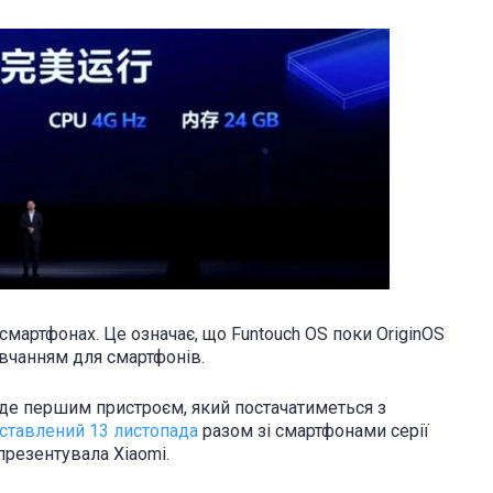
 смартфонах. Це означає, що Funtouch OS поки OriginOS
вчанням для смартфонів.
уде першим пристроєм, який постачатиметься з
ставлений 13 листопада
разом зі смартфонами серії
презентувала Xiaomi.