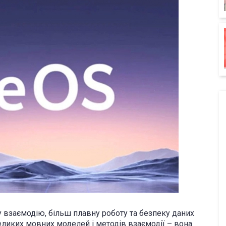
у взаємодію, більш плавну роботу та безпеку даних
еликих мовних моделей і методів взаємодії – вона