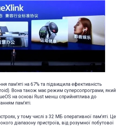
ня пам’яті на 67% та підвищила ефективність
ndroid). Вона також має режим суперсопрограми, який
lueOS на основі Rust менш сприйнятлива до
анням пам’яті.
роях, у тому числі з 32 МБ оперативної пам’яті. Це
кого діапазону пристроїв, від розумної побутової