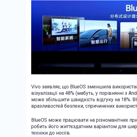
Vivo заявляє, що BlueOS зменшила використан
візуалізації на 48% (мабуть, у порівнянні з A
може збільшити швидкість відгуку на 18%. B
вразливостей безпеки, спричинених використ
BlueOS може працювати на різноманітних прист
робить його життєздатним варіантом для широ
техніки до носіїв.