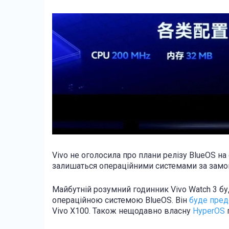
Vivo не оголосила про плани релізу BlueOS на
залишаться операційними системами за замо
Майбутній розумний годинник Vivo Watch 3 б
операційною системою BlueOS. Він
буде пред
Vivo X100. Також нещодавно власну
HyperOS