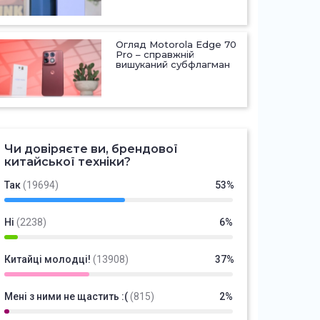
Огляд Motorola Edge 70
Pro – справжній
вишуканий субфлагман
Чи довіряєте ви, брендової
китайської техніки?
Так
(19694)
53%
Ні
(2238)
6%
Китайці молодці!
(13908)
37%
Мені з ними не щастить :(
(815)
2%