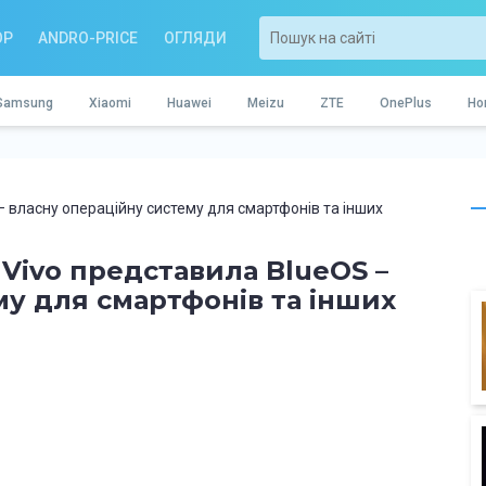
OP
ANDRO-PRICE
ОГЛЯДИ
Samsung
Xiaomi
Huawei
Meizu
ZTE
OnePlus
Ho
 – власну операційну систему для смартфонів та інших
 Vivo представила BlueOS –
му для смартфонів та інших