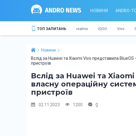
НОВИНИ
ANDRO-T
ТОП ЗАПИТАНЬ
realme
iQOO
Vivo
Новини
Вслід за Huawei та Xiaomi Vivo представила BlueOS
пристроїв
Вслід за Huawei та Xiaomi
власну операційну систе
пристроїв
02.11.2023
1200
0