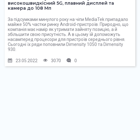
високошвидкісний 5G, плавний дисплей та
камера до 108 Мп
За підсумками минулого року на чіпи MediaTek припадало
майже 50% частки ринку Android-пристроїв. Природно, що
компанія має намір як утримати зайняту позицію, а й
збільшити свою присутність. А в цьому їй допоможуть
насамперед процесори для пристроїв середнього рівня.
Сьогодні їх ряди поповнили Dimensity 1050 та Dimensity
930.
23.05.2022
3070
0