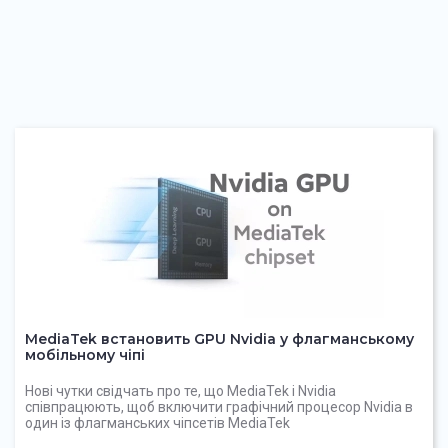
MediaTek встановить GPU Nvidia у флагманському
мобільному чіпі
Нові чутки свідчать про те, що MediaTek і Nvidia
співпрацюють, щоб включити графічний процесор Nvidia в
один із флагманських чіпсетів MediaTek