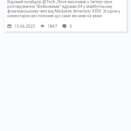
Відомий інсайдер @Tech_Reve висловив у твітері своє
розчарування “Фейковими” ядрами X4 у майбутньому
флагманському чипі від Mediatek dimensity 9300. Згодом у
коментарях він пояснив що саме він мав на увазі
15.06.2023
1847
0