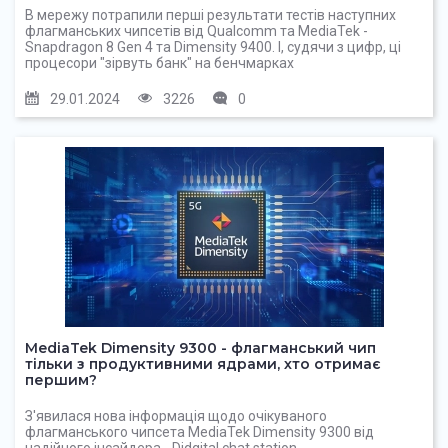
В мережу потрапили перші результати тестів наступних
флагманських чипсетів від Qualcomm та MediaTek -
Snapdragon 8 Gen 4 та Dimensity 9400. І, судячи з цифр, ці
процесори "зірвуть банк" на бенчмарках
29.01.2024
3226
0
MediaTek Dimensity 9300 - флагманський чип
тільки з продуктивними ядрами, хто отримає
першим?
З'явилася нова інформація щодо очікуваного
флагманського чипсета MediaTek Dimensity 9300 від
надійного інсайдера - Didgital chat station