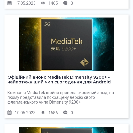
17.05.2023
1465
0
Офіційний анонс MediaTek Dimensity 9200+ -
найпотужніший чип сьогодення для Android
Компанія MediaTek щойно провела скромний захід, на
якому представила покращену версію свого
флагманського чипа Dimensity 9200+.
10.05.2023
1686
0