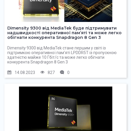
Dimensity 9300 від MediaTek буде підтримувати
надшвидкості оперативної пам’яті та може легко
обігнати конкурента Snapdragon 8 Gen 3
Dimensity 9300 від MediaTek стане першим у світі із
підтримкою оперативної пам’яті LPDDR5T із пропускною
здатністю майже 10 Гбіт/с та може легко обігнати
конкурента Snapdragon 8 Gen 3
14.08.2023
827
0