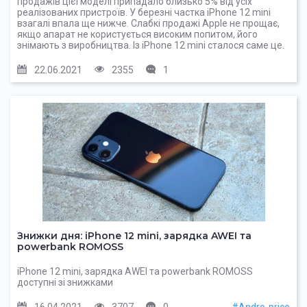
продажів цієї моделі припадало близько 5% від усіх
реалізованих пристроїв. У березні частка iPhone 12 mini
взагалі впала ще нижче. Слабкі продажі Apple не прощає,
якщо апарат не користується високим попитом, його
знімають з виробництва. Із iPhone 12 mini сталося саме це.
22.06.2021
2355
1
Знижки дня: iPhone 12 mini, зарядка AWEI та
powerbank ROMOSS
iPhone 12 mini, зарядка AWEI та powerbank ROMOSS
доступні зі знижками
16.04.2021
3707
0
#Andro-price