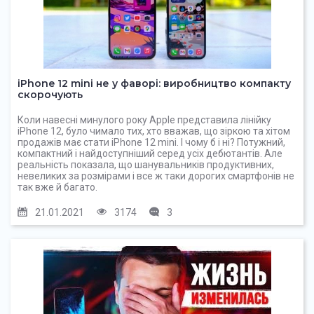
iPhone 12 mini не у фаворі: виробництво компакту
скорочують
Коли навесні минулого року Apple представила лінійку
iPhone 12, було чимало тих, хто вважав, що зіркою та хітом
продажів має стати iPhone 12 mini. І чому б і ні? Потужний,
компактний і найдоступніший серед усіх дебютантів. Але
реальність показала, що шанувальників продуктивних,
невеликих за розмірами і все ж таки дорогих смартфонів не
так вже й багато.
21.01.2021
3174
3