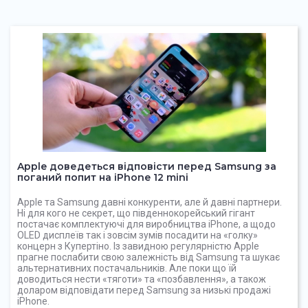
Apple доведеться відповісти перед Samsung за
поганий попит на iPhone 12 mini
Apple та Samsung давні конкуренти, але й давні партнери.
Ні для кого не секрет, що південнокорейський гігант
постачає комплектуючі для виробництва iPhone, а щодо
OLED дисплеїв так і зовсім зумів посадити на «голку»
концерн з Купертіно. Із завидною регулярністю Apple
прагне послабити свою залежність від Samsung та шукає
альтернативних постачальників. Але поки що їй
доводиться нести «тяготи» та «позбавлення», а також
доларом відповідати перед Samsung за низькі продажі
iPhone.