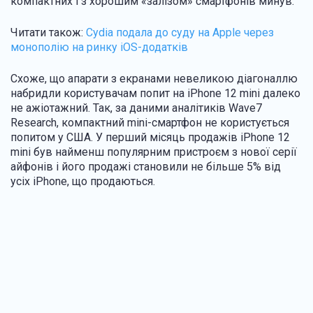
компактних і з хорошим «залізом» смартфонів минув.
Читати також:
Cydia подала до суду на Apple через
монополію на ринку iOS-додатків
Схоже, що апарати з екранами невеликою діагоналлю
набридли користувачам попит на iPhone 12 mini далеко
не ажіотажний. Так, за даними аналітиків Wave7
Research, компактний mini-смартфон не користується
попитом у США. У перший місяць продажів iPhone 12
mini був найменш популярним пристроєм з нової серії
айфонів і його продажі становили не більше 5% від
усіх iPhone, що продаються.