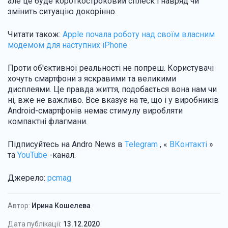
але це буде короткостроковий сплеск і навряд чи
змінить ситуацію докорінно.
Читати також:
Apple почала роботу над своїм власним
модемом для наступних iPhone
Проти об'єктивної реальності не попреш. Користувачі
хочуть смартфони з яскравими та великими
дисплеями. Це правда життя, подобається вона нам чи
ні, вже не важливо. Все вказує на те, що і у виробників
Android-смартфонів немає стимулу виробляти
компактні флагмани.
Підписуйтесь на Andro News в
Telegram
, «
ВКонтакті
»
та
YouTube
-канал.
Джерело:
pcmag
Автор:
Ирина Кошелева
Дата публікації:
13.12.2020