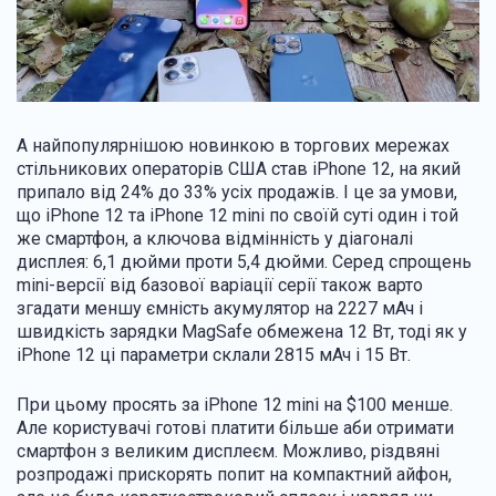
А найпопулярнішою новинкою в торгових мережах
стільникових операторів США став iPhone 12, на який
припало від 24% до 33% усіх продажів. І це за умови,
що iPhone 12 та iPhone 12 mini по своїй суті один і той
же смартфон, а ключова відмінність у діагоналі
дисплея: 6,1 дюйми проти 5,4 дюйми. Серед спрощень
mini-версії від базової варіації серії також варто
згадати меншу ємність акумулятор на 2227 мАч і
швидкість зарядки MagSafe обмежена 12 Вт, тоді як у
iPhone 12 ці параметри склали 2815 мАч і 15 Вт.
При цьому просять за iPhone 12 mini на $100 менше.
Але користувачі готові платити більше аби отримати
смартфон з великим дисплеєм. Можливо, різдвяні
розпродажі прискорять попит на компактний айфон,