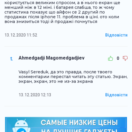
користується великим спросом, а в нього екран ще
менший ніж в 12 міні. і батарея слабша, то ж чому
статистика показує що айфон се 2 другий по
продажах після iphone 11. проблема в ціні. ото коли
вона знизиться тоді й продажі почнуться
13.12.2020 11:52
Відповісти
Ahmedgadji Magomedgadjiev
0
Vasyl Sereduk, да это правда, после твоего
комментарии перестал читать эту статью. Экран,
экран, экран, это не из-за экрана
13.12.2020 12:13
Відповісти