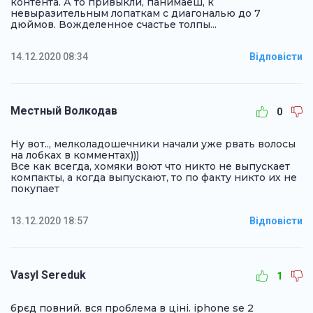
контента. А то привыкли, панимаеш, к
невыразительным лопаткам с диагональю до 7
дюймов. Вожделенное счастье толпы...
14.12.2020 08:34
Відповісти
Местный Волкодав
0
Ну вот.., мелколадошечники начали уже рвать волосы
на лобках в комментах)))
Все как всегда, хомяки воют что никто не выпускает
компакты, а когда выпускают, то по факту никто их не
покупает
13.12.2020 18:57
Відповісти
Vasyl Sereduk
1
брєд повний. вся проблема в ціні. iphone se 2