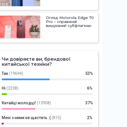
Огляд Motorola Edge 70
Pro – справжній
вишуканий субфлагман
Чи довіряєте ви, брендової
китайської техніки?
Так
(19694)
53%
Ні
(2238)
6%
Китайці молодці!
(13908)
37%
Мені з ними не щастить :(
(815)
2%