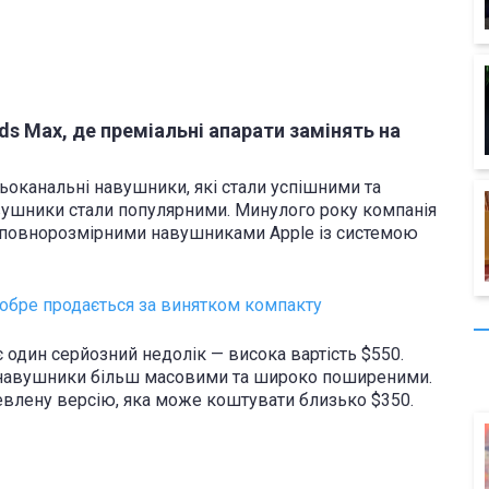
ds Max, де преміальні апарати замінять на
оканальні навушники, які стали успішними та
вушники стали популярними. Минулого року компанія
 повнорозмірними навушниками Apple із системою
добре продається за винятком компакту
 один серйозний недолік — висока вартість $550.
 навушники більш масовими та широко поширеними.
евлену версію, яка може коштувати близько $350.