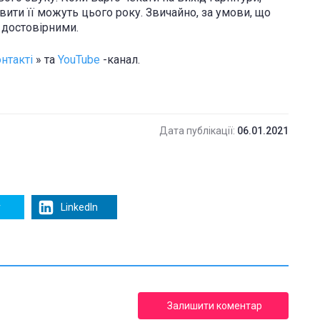
вити її можуть цього року. Звичайно, за умови, що
є достовірними.
нтакті
» та
YouTube
-канал.
Дата публікації:
06.01.2021
r
LinkedIn
Залишити коментар