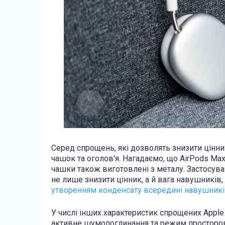
Серед спрощень, які дозволять знизити цінн
чашок та оголов'я. Нагадаємо, що AirPods Ma
чашки також виготовлені з металу. Застосув
не лише знизити цінник, а й вага навушників
утворенням конденсату всередині навушникі
У числі інших характеристик спрощених Apple
активне шумопоглинання та режим просторовог