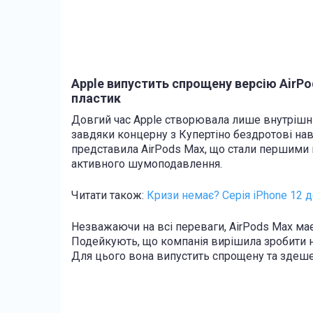
Apple випустить спрощену версію AirPo
пластик
Довгий час Apple створювала лише внутрішнь
завдяки концерну з Купертіно бездротові на
представила AirPods Max, що стали першими
активного шумоподавлення.
Читати також:
Кризи немає? Серія iPhone 12 
Незважаючи на всі переваги, AirPods Max має
Подейкують, що компанія вирішила зробити
Для цього вона випустить спрощену та здеш