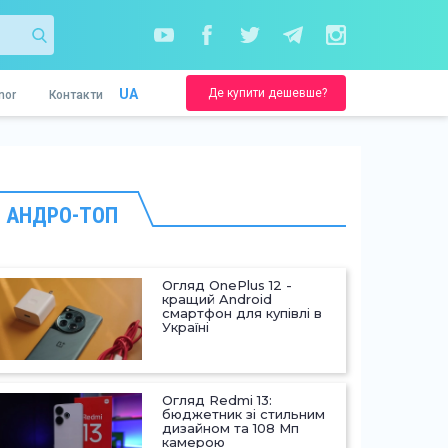
Де купити дешевше?
UA
nor
Контакти
АНДРО-ТОП
Огляд OnePlus 12 -
кращий Android
смартфон для купівлі в
Україні
Огляд Redmi 13:
бюджетник зі стильним
дизайном та 108 Мп
камерою