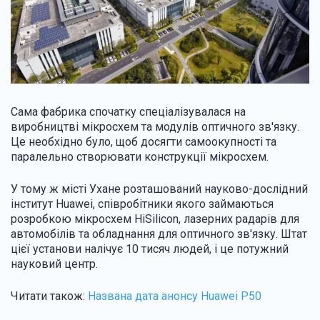
Сама фабрика спочатку спеціалізувалася на
виробництві мікросхем та модулів оптичного зв'язку.
Це необхідно було, щоб досягти самоокупності та
паралельно створювати конструкції мікросхем.
У тому ж місті Ухане розташований науково-дослідний
інститут Huawei, співробітники якого займаються
розробкою мікросхем HiSilicon, лазерних радарів для
автомобілів та обладнання для оптичного зв'язку. Штат
цієї установи налічує 10 тисяч людей, і це потужний
науковий центр.
Читати також:
Названа дата анонсу Huawei P50