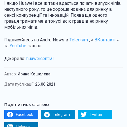
І якщо Huawei все ж таки вдасться почати випуск чіпів
наступного року, то це хороша новина для ринку в
сенсі конкуренції та інновацій. Поява ще одного
гравця триматиме в тонусі всіх гравців на ринку
мобільних чіпів.
Підписуйтесь на Andro News в
Telegram
, «
ВКонтакті
»
та
YouTube
-канал.
Джерело:
huaweicentral
Автор:
Ирина Кошелева
Дата публікації:
26.06.2021
Поділитись статею
Facebook
Telegram
Twitter
LinkedIn