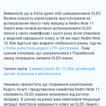
Виявилося, що в Китаї дуже лобі шанувальників OLED.
Велика кількість користувачів проголосували за
встановлення такого типу матриці в Redmi Note 11.
Xiaomi вже почала активно встановлювати OLED-
панелі у своїх смартфонах і цього року вони з'явилися
у моделей середнього класу, в тій же серії Redmi Note
10. Але йдеться про апарати глобального ринку, тоді як
у Китаї випустили моделі з РК-дисплеями
. Тому
цілком очікувано, що шанувальники у Піднебесній
серед покращень назвали OLED-екран.
Читати також:
Камера Xiaomi Mi 12 Ultra: дюймовий
датчик та рекорд з мегапікселів
Неважко припустити, що сподівання користувачів
будуть почуті і представники сімейства Redmi Note 11
отримають OLED-екрани незалежно від регіону
продажу. В цілому на ринку вже намітилася тенденція
міграції пристроїв середнього класу на OLED-панелі і