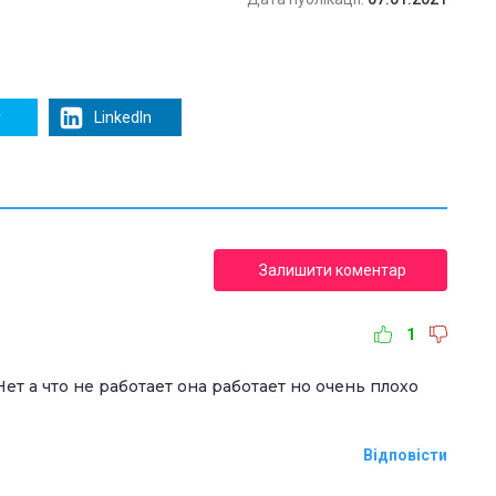
r
LinkedIn
Залишити коментар
1
Нет а что не работает она работает но очень плохо
Відповісти