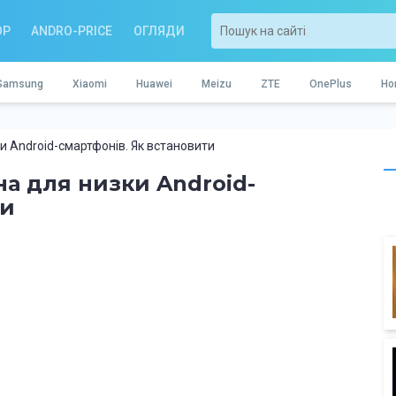
OP
ANDRO-PRICE
ОГЛЯДИ
Samsung
Xiaomi
Huawei
Meizu
ZTE
OnePlus
Ho
и Android-смартфонів. Як встановити
на для низки Android-
ти