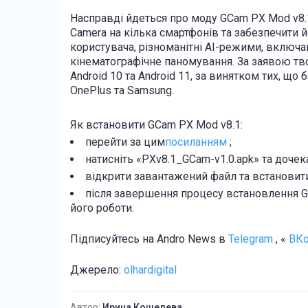
Насправді йдеться про моду GCam PX Mod v8.
Camera на кілька смартфонів та забезпечити 
користувача, різноманітні AI-режими, включаю
кінематографічне паномування. За заявою тв
Android 10 та Android 11, за винятком тих, щ
OnePlus та Samsung.
Як встановити GCam PX Mod v8.1:
перейти за цим
посиланням
;
натисніть «PXv8.1_GCam-v1.0.apk» та доче
відкрити завантажений файл та встановити
після завершення процесу встановлення GC
його роботи.
Підписуйтесь на Andro News в
Telegram
, «
ВКо
Джерело:
olhardigital
Автор:
Ирина Кошелева