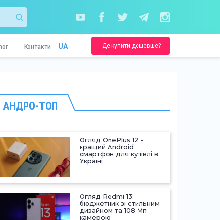
Де купити дешевше?
UA
nor
Контакти
АНДРО-ТОП
Огляд OnePlus 12 -
кращий Android
смартфон для купівлі в
Україні
Огляд Redmi 13:
бюджетник зі стильним
дизайном та 108 Мп
камерою