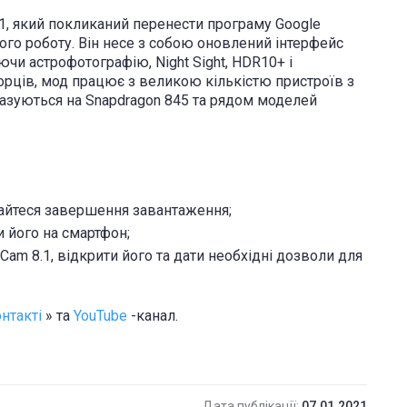
1, який покликаний перенести програму Google
його роботу. Він несе з собою оновлений інтерфейс
чи астрофотографію, Night Sight, HDR10+ і
орців, мод працює з великою кількістю пристроїв з
о базуються на Snapdragon 845 та рядом моделей
кайтеся завершення завантаження;
 його на смартфон;
am 8.1, відкрити його та дати необхідні дозволи для
нтакті
» та
YouTube
-канал.
Дата публікації:
07.01.2021