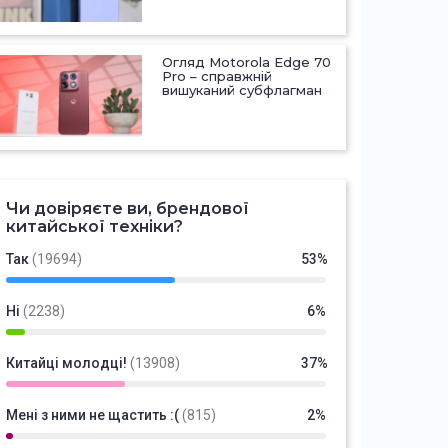
Огляд Motorola Edge 70
Pro – справжній
вишуканий субфлагман
Чи довіряєте ви, брендової
китайської техніки?
Так
(19694)
53%
Ні
(2238)
6%
Китайці молодці!
(13908)
37%
Мені з ними не щастить :(
(815)
2%