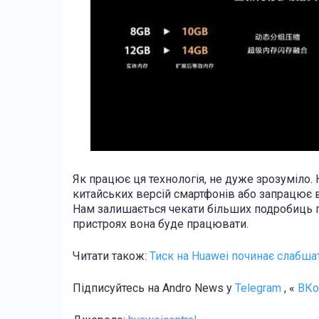
Як працює ця технологія, не дуже зрозуміло.
китайських версій смартфонів або запрацює во
Нам залишається чекати більших подробиць про
пристроях вона буде працювати.
Читати також:
Тиск на Huawei починає слабшат
Підписуйтесь на Andro News у
Telegram
, «
ВКо