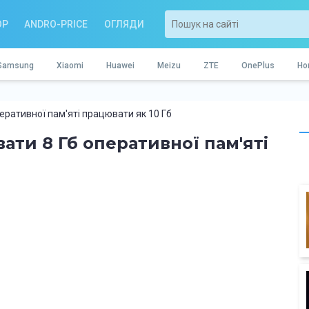
OP
ANDRO-PRICE
ОГЛЯДИ
Samsung
Xiaomi
Huawei
Meizu
ZTE
OnePlus
Ho
еративної пам'яті працювати як 10 Гб
ти 8 Гб оперативної пам'яті