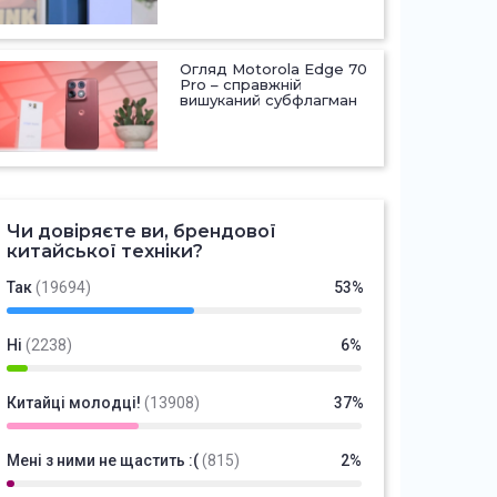
Огляд Motorola Edge 70
Pro – справжній
вишуканий субфлагман
Чи довіряєте ви, брендової
китайської техніки?
Так
(19694)
53%
Ні
(2238)
6%
Китайці молодці!
(13908)
37%
Мені з ними не щастить :(
(815)
2%