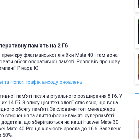
еративну пам'ять на 2 Гб
 прем'єру флагманської лінійки Mate 40 і там вона
вати обсяг оперативної пам'яті. Розповів про нову
мпанії Річард Ю.
i та Honor: графік виходу оновлень
тивної пам'яті після віртуального розширення 8 Гб. У
х 14 Гб. З опису цієї технології стає ясно, що вона
ідного обсягу пам'яті. За словами топ-менеджера
о стиснення та злиття флеш-пам'яті суперпам'яті
 додатків, що зберігаються на кеші Huawei Mate 30
wei Mate 40 Pro ця кількість зросла до 16,6. Заявлено
а 50%.