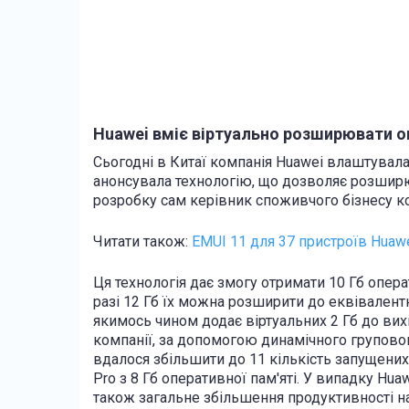
Huawei вміє віртуально розширювати оп
Сьогодні в Китаї компанія Huawei влаштувала
анонсувала технологію, що дозволяє розширю
розробку сам керівник споживчого бізнесу ко
Читати також:
EMUI 11 для 37 пристроїв Huawe
Ця технологія дає змогу отримати 10 Гб опера
разі 12 Гб їх можна розширити до еквівалентни
якимось чином додає віртуальних 2 Гб до вих
компанії, за допомогою динамічного груповог
вдалося збільшити до 11 кількість запущених
Pro з 8 Гб оперативної пам'яті. У випадку Hua
також загальне збільшення продуктивності н