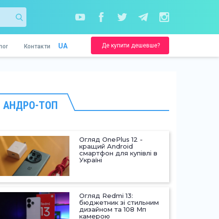
Де купити дешевше?
UA
nor
Контакти
АНДРО-ТОП
Огляд OnePlus 12 -
кращий Android
смартфон для купівлі в
Україні
Огляд Redmi 13:
бюджетник зі стильним
дизайном та 108 Мп
камерою