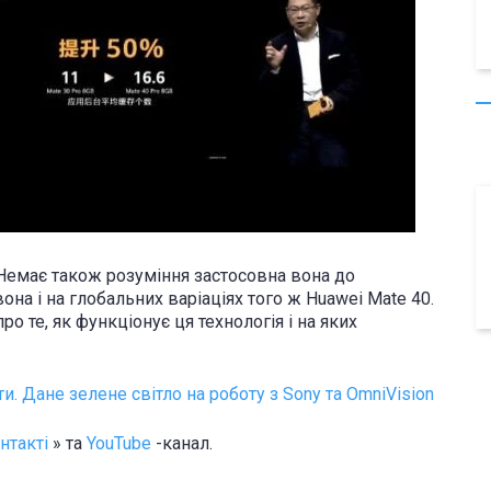
 Немає також розуміння застосовна вона до
на і на глобальних варіаціях того ж Huawei Mate 40.
 те, як функціонує ця технологія і на яких
и. Дане зелене світло на роботу з Sony та OmniVision
нтакті
» та
YouTube
-канал.